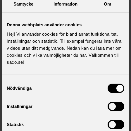
Samtycke
Information
Om
Denna webbplats använder cookies
Hej! Vi använder cookies för bland annat funktionalitet,
inställningar och statistik. Till exempel fungerar inte våra
videos utan ditt medgivande. Nedan kan du läsa mer om
Psykologförbundet bildades 1955 och ingår i den fackliga
cookies och vilka valmöjligheter du har. Välkommen till
centralorganisationen Saco som ett av 21 förbund. Vi är ett
saco.se!
fack- och professionsförbund som har fokus på dig som
psykolog genom hela yrkeslivet. Vi arbetar för att stärka
psykologens roll och utveckling.
Samtyckesval
Nödvändiga
Psykologföreningen Göteborgs Stad (GSPF) verkar för en
god och jämställd löneutveckling samt värnar om goda
Inställningar
arbetsförhållanden för psykologer inom staden. Vi stöttar
dig som är medlem eller förtroendevald med rådgivning,
stöd, utbildning och förhandling.
Statistik