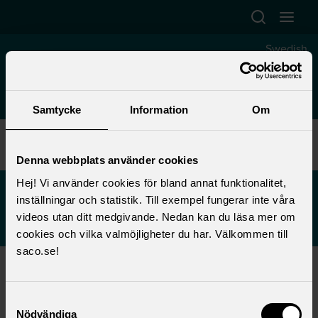
Hoppa till huvudinnehåll
Swedish
Samtycke
Information
Om
Start
>
Trustee
>
Local union work
>
Local unions
>
Akademikerföreningen at Tobii
>
News
Denna webbplats använder cookies
Hej! Vi använder cookies för bland annat funktionalitet,
News
inställningar och statistik. Till exempel fungerar inte våra
videos utan ditt medgivande. Nedan kan du läsa mer om
cookies och vilka valmöjligheter du har. Välkommen till
saco.se!
Monday 15 September 2025
Samtyckesval
Nödvändiga