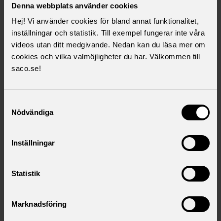
Denna webbplats använder cookies
Mötestiden kommer att vara 11:30-12:30 på alla orter. Vi
bjuder på en lunchsallad i samband med mötet.
Hej! Vi använder cookies för bland annat funktionalitet,
inställningar och statistik. Till exempel fungerar inte våra
videos utan ditt medgivande. Nedan kan du läsa mer om
Måndagen den 17 november Paketterminal Torsvik
cookies och vilka valmöjligheter du har. Välkommen till
Bordsvägen 2, Lokal Vänern plan 3. Anmälan görs
saco.se!
senast 12 november.
katharina.andersson@postnord.com
Samtyckesval
Tisdagen den 18 november Strålfors Alingsås Järnvägsgatan
Nödvändiga
19, Lokal PimPim. Anmälan görs till
senast 12 november.
henrik.gunnarsson@stralfors.se
Inställningar
Onsdagen den 19 november Paketterminal Växjö
Nylandavägen 15, Lokal Bolmen. Anmälan görs till
Statistik
senast 12 november.
tomas.nordek@postnord.com
Marknadsföring