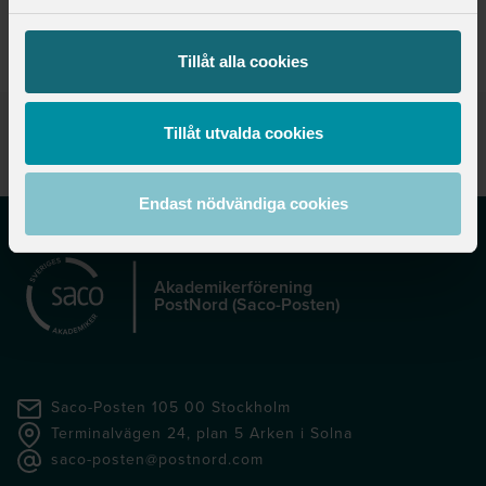
Tillåt alla cookies
Publicerad:
2025-10-23
Tillåt utvalda cookies
Senast uppdaterad:
2025-10-23
Endast nödvändiga cookies
Akademikerförening
PostNord (Saco-Posten)
Saco-Posten 105 00 Stockholm
Terminalvägen 24, plan 5 Arken i Solna
saco-posten@postnord.com