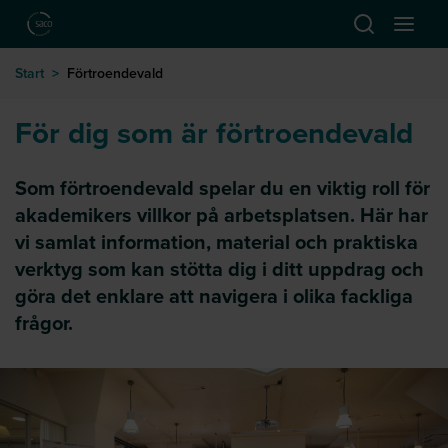
Hoppa till huvudinnehåll
Öppna sök
Öppna
till startsida
Start
>
Förtroendevald
För dig som är förtroendevald
Som förtroendevald spelar du en viktig roll för
akademikers villkor på arbetsplatsen. Här har
vi samlat information, material och praktiska
verktyg som kan stötta dig i ditt uppdrag och
göra det enklare att navigera i olika fackliga
frågor.