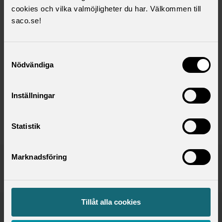
du listan!
cookies och vilka valmöjligheter du har. Välkommen till
saco.se!
Samtyckesval
Kontaktperson
Nödvändiga
Pälle Kamali
Inställningar
Kommunikatör
palle.kamali@saco.se
Statistik
Marknadsföring
Publicerad:
2024-01-16
Senast uppdaterad:
2026-02-23
Tillåt alla cookies