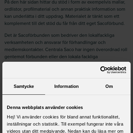
På den här sidan hittar du stöd i form av exempelvis mallar,
ordlistor, profilmaterial och annan praktisk information som
kan underlätta i ditt uppdrag. Materialet är tänkt som ett
komplement till det stöd du får från ditt eget Sacoförbund.
Det är Sacoförbunden som bedriver den lokalfackliga
verksamheten och ansvarar för förhandlingar och
medlemskontakter. Centrala Saco har ingen överordnad roll
gentemot förbunden eller den lokala fackliga
verksamheten, utan fungerar som en samlande organisation
och ett stöd.
Samtycke
Information
Om
Lokala akademikerföreningar
Denna webbplats använder cookies
Hej! Vi använder cookies för bland annat funktionalitet,
Letar du efter webbplatsen till den lokala
inställningar och statistik. Till exempel fungerar inte våra
akademikerföreningen på din arbetsplats? Här hittar
videos utan ditt medgivande. Nedan kan du läsa mer om