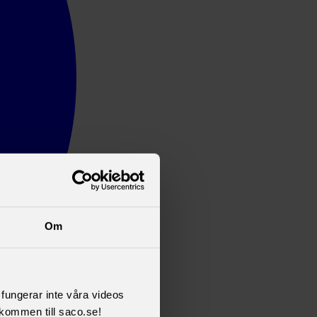
Om
l fungerar inte våra videos
kommen till saco.se!