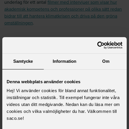
underlag för ett antal
filmer med intervjuer som visar hur
akademisk kompetens och professioner på olika sätt redan
bidrar till att hantera klimatkrisen och driva på den gröna
omställningen
.
Läs mer i ämnet
Samtycke
Information
Om
Klimatpolitisk rapport från Saco
Klimatpolitik: underkänt! Akademikers inställning till
Denna webbplats använder cookies
klimathotet och den gröna omställningen
Rapport om samverkansrådet Saco Klimat samt
Hej! Vi använder cookies för bland annat funktionalitet,
Sacos arbete inom klimatområdet.pdf
inställningar och statistik. Till exempel fungerar inte våra
Sacos klimatarbete 2021-2025 en sammanfattning
videos utan ditt medgivande. Nedan kan du läsa mer om
Debatt: 8 av 10 akademiker vill ha en tuffare
cookies och vilka valmöjligheter du har. Välkommen till
klimatpolitik
saco.se!
Samhällsekonomisk utblick – Ekonomiska beslut i