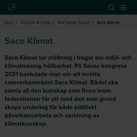
Hoppa till huvudinnehåll
Öppna sök
Öppna
till startsida
Start
>
Opinion & fakta
>
Vad tycker Saco?
>
Saco Klimat
Saco Klimat
Saco Klimat tar ställning i frågor om miljö- och
klimatmässig hållbarhet. På Sacos kongress
2021 beslutade man om att inrätta
samverkansrådet Saco Klimat. Rådet ska
samla all den kunskap som finns inom
federationen för att med den som grund
skapa underlag för både politiskt
påverkansarbete och spridning av
klimatkunskap.