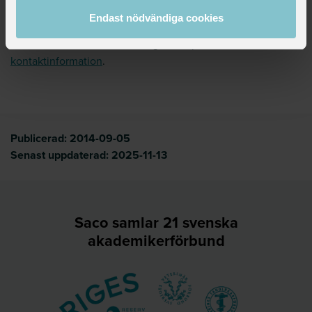
verksamhetsstöd och HR samt ekonomichef.
Endast nödvändiga cookies
För information om vem som gör vad på Sacos kansli se
kontaktinformation
.
Publicerad:
2014-09-05
Senast uppdaterad:
2025-11-13
Saco samlar 21 svenska
akademikerförbund