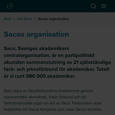
Hoppa till huvudinnehåll
Öppna sök
Öppna
till startsida
Start
>
Om Saco
>
Sacos organisation
Sacos organisation
Saco, Sveriges akademikers
centralorganisation, är en partipolitiskt
obunden sammanslutning av 21 självständiga
fack- och yrkesförbund för akademiker. Totalt
är vi runt 986 000 akademiker.
Saco styrs av Sacoförbundens medlemmar genom
representativ demokrati. Varje förbund och de
förtroendevalda utgör en del av Saco. Förbunden utser
ledamöter till Sacos kongress som utser Sacos styrelse.