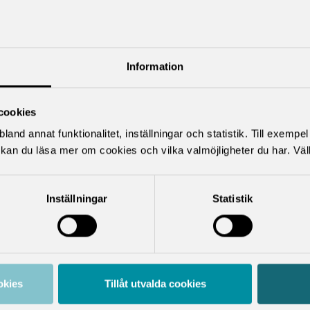
ktuella artiklar
Information
cookies
land annat funktionalitet, inställningar och statistik. Till exempe
kan du läsa mer om cookies och vilka valmöjligheter du har. Väl
Inställningar
Statistik
PRESS
RAPPORT
onsdag 20 maj
fredag 20
026
februari 2026
tudiemedel och
(O)trygghet efter
okies
Tillåt utvalda cookies
ärcentrum viktiga
examen