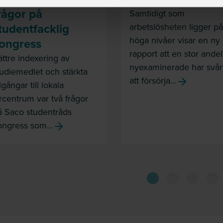
rågor på
Samtidigt som
tudentfacklig
arbetslösheten ligger på
höga nivåer visar en ny
ongress
rapport att en stor andel
ättre indexering av
nyexaminerade har svår
tudiemedlet och stärkta
att försörja...
llgångar till lokala
ärcentrum var två frågor
å Saco studentråds
ongress som...