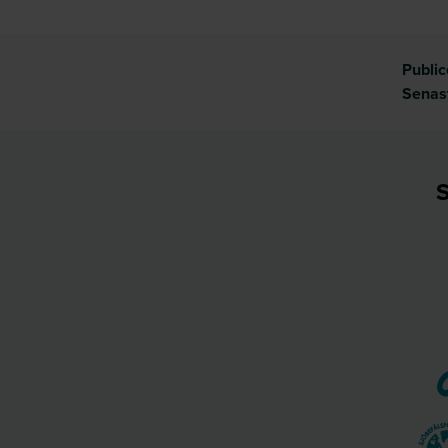
Publi
Senas
S