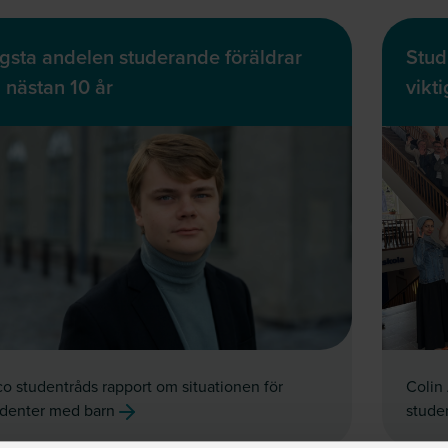
gsta andelen studerande föräldrar
Stud
 nästan 10 år
vikt
o studentråds rapport om situationen för
Colin 
udenter med barn
stude