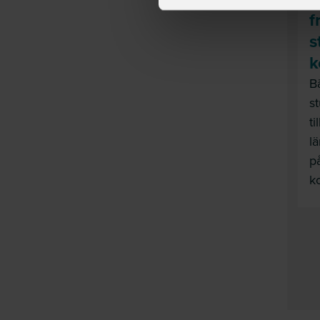
f
s
k
B
s
ti
l
p
k