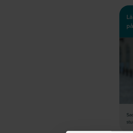
Lä
på
Sac
st