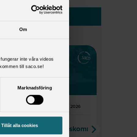
Om
l fungerar inte våra videos
kommen till saco.se!
Senaste nytt
Senaste
från Saco
från Sa
Studentråd
Student
Marknadsföring
tisdag 3 februari 2026
torsdag
Remissvar
Remissv
Tillåt alla cookies
produktivitetskommissionen
register