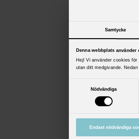
A
Samtycke
Denna webbplats använder 
Hej! Vi använder cookies för b
utan ditt medgivande. Nedan 
Samtyckesval
Nödvändiga
2
S
Endast nödvändiga co
l