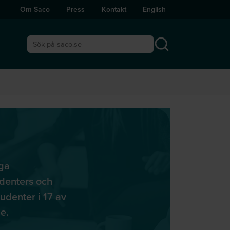
Om Saco
Press
Kontakt
English
Sök på saco.se
iga
udenters och
udenter i 17 av
e.