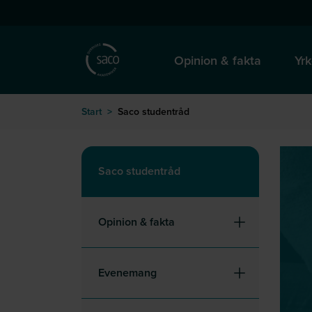
Hoppa till huvudinnehåll
till startsida
Opinion & fakta
Yrk
Start
>
Saco studentråd
Saco studentråd
Opinion & fakta
Evenemang