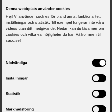
gemensamma mål för Saco/SR i den så kallade
Denna webbplats använder cookies
ändamålsparagrafen.
Hej! Vi använder cookies för bland annat funktionalitet,
1990 var tiden mogen att återta namnet Saco.
inställningar och statistik. Till exempel fungerar inte våra
videos utan ditt medgivande. Nedan kan du läsa mer om
På kongressen 2021 valdes Lärarförbundet in i Saco med
cookies och vilka valmöjligheter du har. Välkommen till
233 000 medlemmar. Den 1 januari 2023 bildades Sveriges
saco.se!
Lärare då Lärarförbundet och Lärarnas Riksförbund gick
ihop till ett förbund. År 2024 består Saco av 21 fackförbund
som opinionsbildar, utvecklar och gör skillnad för
Samtyckesval
Sacoförbundens medlemmar, 960 000 akademiker.
Nödvändiga
Inställningar
Läs mer i ämnet
Statistik
I kunskapens intresse
En bok av Anders Björnsson om Sacos första
Marknadsföring
decennier.