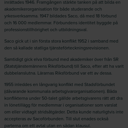
inrättades 1946. Framgången stärkte tanken på att bilda en
akademikerorganisation för både studerande och
yrkesverksamma. 1947 bildades Saco, då med 18 förbund
och 16 000 medlemmar. Förbundens identitet byggde på
professionstillhörighet och utbildningsval.
Saco gick ut i sin första stora konflikt 1952 i samband med
den så kallade statliga tjänsteförteckningsrevisionen.
Samtidigt gick elva förbund med akademiker över från SR
(Statstjänstemännens Riksförbund) till Saco, efter att ha varit
dubbelanslutna. Lärarnas Riksförbund var ett av dessa.
1955 inleddes en långvarig konflikt med Stadsförbundet
(dåvarande kommunala arbetsgivarorganisationen). Båda
konflikterna under 50-talet gällde arbetsgivarens rätt att dra
in lönetillägg för medlemmar i organisationer som varslat
om eller vidtagit stridsåtgärder. Detta kunde naturligtvis inte
accepteras av Sacoförbunden. Till slut enades också
parterna om ett avtal utan en sådan klausul.