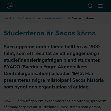
Hoppa till huvudinnehåll
Öppna sök
Öppna
till startsida
Start
>
Om Saco
>
Sacos organisation
>
Sacos historia
Studenterna är Sacos kärna
Saco uppstod under första hälften av 1900-
talet, som ett resultat av ett engagemang i
studiefinansieringsfrågan bland studenter.
SYACO (Sveriges Yngre Akademikers
Centralorganisation) bildades 1943. Här
presenteras några milstolpar i Sacos historia
som byggt den organisation vi är idag.
SYACO drev frågan om akademikernas amorteringsproblem
så framgångsrikt att studielånen, med staten som garant,