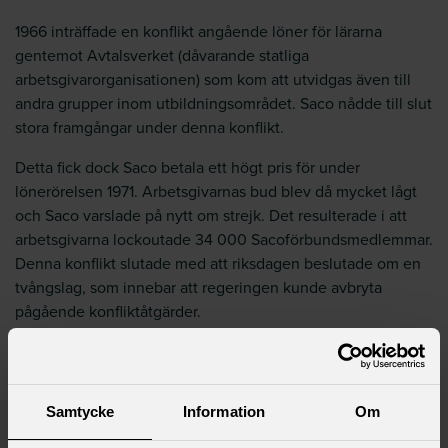
1966 inträffade en konflikt angående löner för lärarna
gentemot Avtalsverket (dåvarande statliga
arbetsgivarorganisationen) som kom att utvidgas även till
andra grupper inom utbildningsområdet. Saco nådde till slut
stora framgångar under denna konflikt.
Detta fick dock Saco betala ett högt pris för under
lönerörelsen 1971. Arbetsgivarnas bud blev då mycket lågt
och Saco varslade på nytt om strejk. Det resulterade i att
arbetsgivarna lockoutade 34 000 Sacoförbundsmedlemmar.
Denna konflikt slutade med att riksdagen beslutade om en
tvångslag, som innebar att regeringen kunde avbryta
pågående konfliktåtgärder.
Under 70-talet fick Sacos medlemmar kraftigt minskade
reallöner, med upp till 30 procents försämring.
Samtycke
Information
Om
1975 gick Saco samman med SR och bildade Saco/SR. 1985
formulerades en ny gemensam värdegrund och