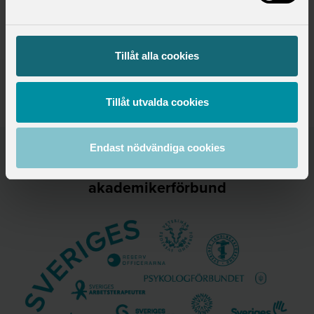
Tillåt alla cookies
Publicerad:
2014-10-23
Senast uppdaterad:
2025-09-09
Tillåt utvalda cookies
Endast nödvändiga cookies
Saco samlar 21 svenska
akademikerförbund