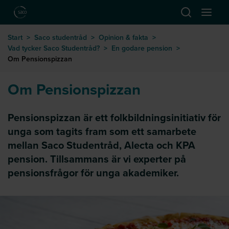
Hoppa till huvudinnehåll
Öppna sök
Öppna
till startsida
Start
>
Saco studentråd
>
Opinion & fakta
>
Vad tycker Saco Studentråd?
>
En godare pension
>
Om Pensionspizzan
Om Pensionspizzan
Pensionspizzan är ett folkbildningsinitiativ för
unga som tagits fram som ett samarbete
mellan Saco Studentråd, Alecta och KPA
pension. Tillsammans är vi experter på
pensionsfrågor för unga akademiker.