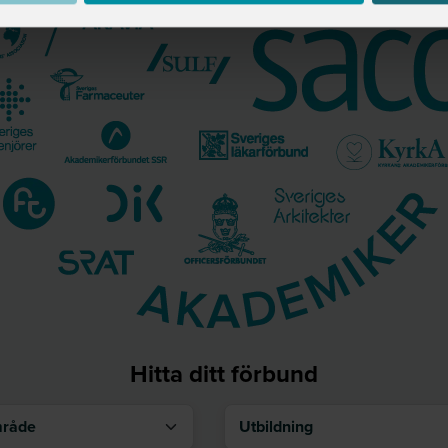
Hitta ditt förbund
åde
Utbildning