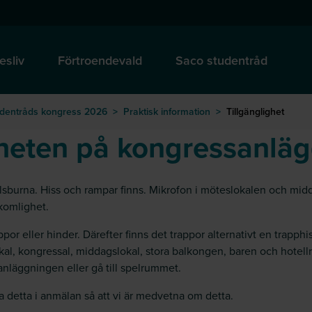
esliv
Förtroendevald
Saco studentråd
udentråds kongress 2026
>
Praktisk information
>
Tillgänglighet
igheten på kongressanlä
sburna. Hiss och rampar finns. Mikrofon i möteslokalen och middag
komlighet.
por eller hinder. Därefter finns det trappor alternativt en trapph
stlokal, kongressal, middagslokal, stora balkongen, baren och ho
 anläggningen eller gå till spelrummet.
 detta i anmälan så att vi är medvetna om detta.