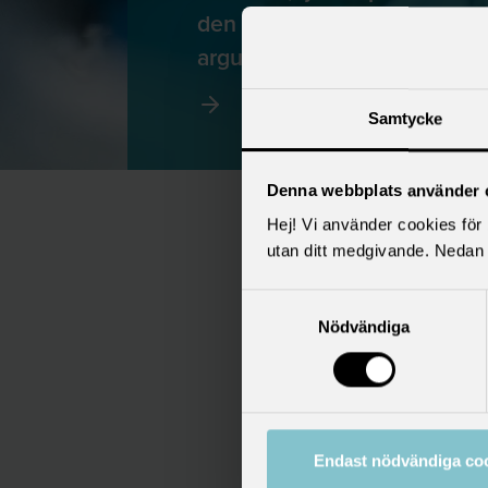
den här sidan har vi samlat v
argument för kollektivavtal.
Samtycke
Denna webbplats använder 
Hej! Vi använder cookies för b
S
utan ditt medgivande. Nedan 
Samtyckesval
Nödvändiga
Endast nödvändiga co