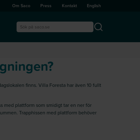
Om Saco
Press
Kontakt
English
Sök på saco.se
ggningen?
slokalen finns. Villa Foresta har även 10 fullt
iss med plattform som smidigt tar en ner för
tellrummen. Trapphissen med plattform behöver