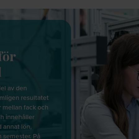
för
l
del av den
mligen resultatet
r mellan fack och
h innehåller
annat lön,
h semester. På