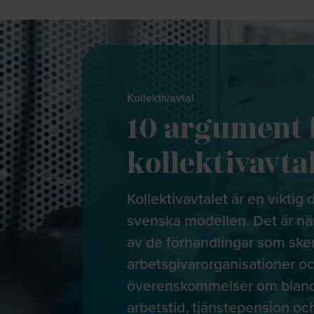
Kollektivavtal
10 argument 
kollektivavta
Kollektivavtalet är en viktig 
svenska modellen. Det är nä
av de förhandlingar som ske
arbetsgivarorganisationer oc
överenskommelser om bland 
arbetstid, tjänstepension oc