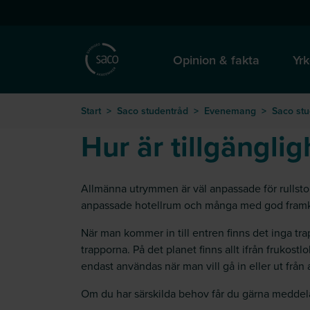
Hoppa till huvudinnehåll
till startsida
Opinion & fakta
Yrk
Start
>
Saco studentråd
>
Evenemang
>
Saco st
Hur är tillgängl
Allmänna utrymmen är väl anpassade för rullstol
anpassade hotellrum och många med god fram
När man kommer in till entren finns det inga trap
trapporna. På det planet finns allt ifrån fruko
endast användas när man vill gå in eller ut från
Om du har särskilda behov får du gärna meddela