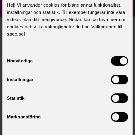
Hej! Vi använder cookies för bland annat funktionalitet,
Nyheter
inställningar och statistik. Till exempel fungerar inte våra
videos utan ditt medgivande. Nedan kan du läsa mer om
cookies och vilka valmöjligheter du har. Välkommen till
måndag 27 april 2026
saco.se!
Löneförhandling 2026
Löneförhandlingarna för 2026 har avslutats och vi
Samtyckesval
har uppnått en genomsnittlig löneökning på 3,06%
Nödvändiga
jämfört med det avtalade snittet på 3,0%
Inställningar
Löneförhandling 2026
Läs mer
Statistik
onsdag 1 oktober 2025
Marknadsföring
Löneförhandling 2025
Löneförhandlingarna för 2025 har nu avslutats och vi