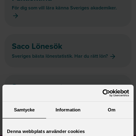
För dig som vill lära känna Sveriges akademiker.
Saco Lönesök
Sveriges bästa lönestatistik. Har du rätt lön?
Sacos rapporter
Läs och ladda ner rapporter om politik och
arbetsliv.
Samtycke
Information
Om
Denna webbplats använder cookies