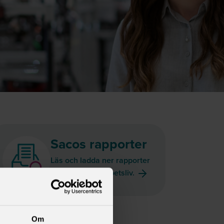
Sacos rapporter
Läs och ladda ner rapporter
om politik och arbetsliv.
Om