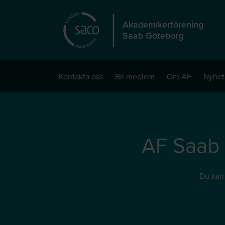
Hoppa till huvudinnehåll
Akademikerförening
Saab Göteborg
Kontakta oss
Bli medlem
Om AF
Nyhet
AF Saab
Du kan