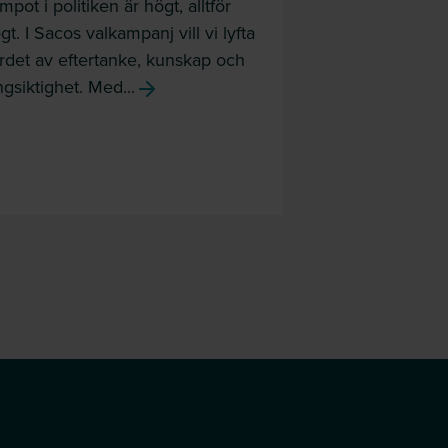
lärcentrum 
mpot i politiken är högt, alltför
på student
gt. I Sacos valkampanj vill vi lyfta
rdet av eftertanke, kunskap och
kongress
ngsiktighet. Med...
Bättre indexeri
och stärkta tillg
lärcentrum var 
studentråds ko