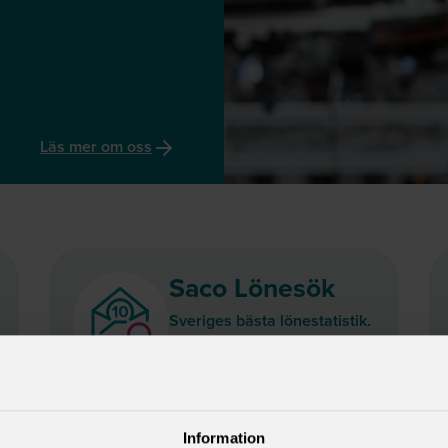
Läs mer om oss
Saco Lönesök
Sveriges bästa lönestatistik.
Har du rätt lön?
Information