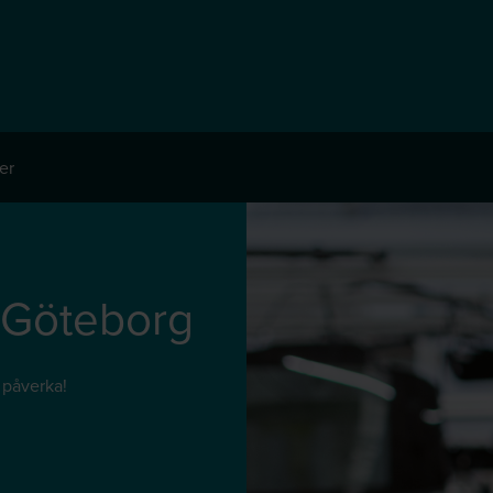
er
 Göteborg
 påverka!