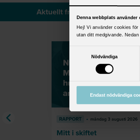
Aktuellt från Saco
Denna webbplats använder 
Hej! Vi använder cookies för b
utan ditt medgivande. Nedan 
Samtyckesval
Nödvändiga
Endast nödvändiga co
RAPPORT
måndag 3 augusti 2026
Mitt i skiftet