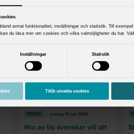
cookies
land annat funktionalitet, inställningar och statistik. Till exempe
kan du läsa mer om cookies och vilka valmöjligheter du har. Väl
Inställningar
Statistik
okies
Tillåt utvalda cookies
PRESS
D
onsdag 10 juni 2026
Nio av tio svenskar vill att
S