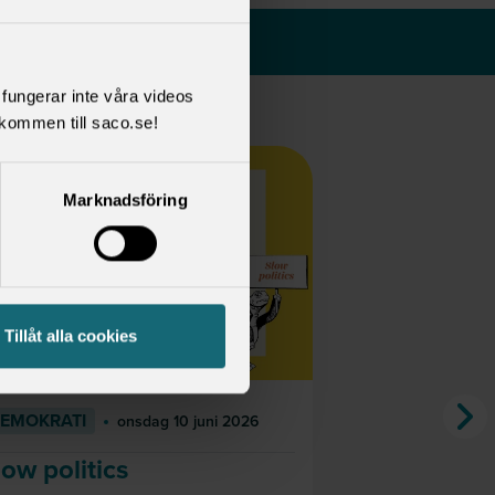
l fungerar inte våra videos
kommen till saco.se!
Marknadsföring
Tillåt alla cookies
EMOKRATI
PRESS
onsdag 10 juni 2026
onsd
low politics
Studiemed