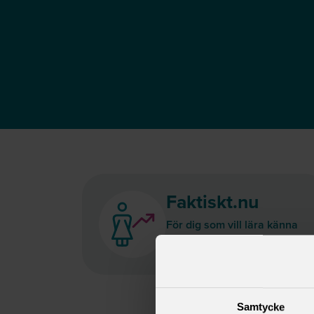
Faktiskt.nu
För dig som vill lära känna
Sveriges akademiker.
Samtycke