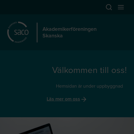
Hoppa till huvudinnehåll
Öppna sök
Öppna
Akademikerföreningen
Skanska
Välkommen till oss!
Hemsidan är under uppbyggnad
Läs mer om oss