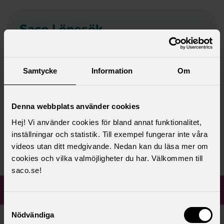
Saco Lönesök
Sveriges bästa lönestatistik. Har du rätt lön?
Samtycke
Information
Om
Sacos rapporter
Denna webbplats använder cookies
Läs och ladda ner rapporter om politik och
Hej! Vi använder cookies för bland annat funktionalitet,
arbetsliv.
inställningar och statistik. Till exempel fungerar inte våra
videos utan ditt medgivande. Nedan kan du läsa mer om
cookies och vilka valmöjligheter du har. Välkommen till
saco.se!
Nyheter och kallelser
Samtyckesval
Nödvändiga