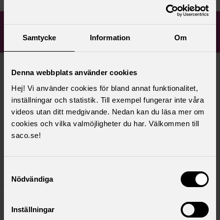
Aktuellt från Akademikerförening
Randstad
Samtycke
Information
Om
Denna webbplats använder cookies
måndag 30 oktober 2023
Akademikerföreningens årsmöte den 13
Hej! Vi använder cookies för bland annat funktionalitet,
inställningar och statistik. Till exempel fungerar inte våra
november
videos utan ditt medgivande. Nedan kan du läsa mer om
Välkommen att träffa oss, ställ frågor och rösta fram
cookies och vilka valmöjligheter du har. Välkommen till
kandidater till styrelsen för nästa verksamhetsår.
saco.se!
Akademikerföreningens års
Läs mer
Samtyckesval
Nödvändiga
Inställningar
tisdag 1 november 2022