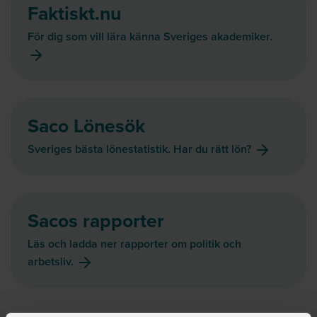
Faktiskt.nu
För dig som vill lära känna Sveriges akademiker.
Saco Lönesök
Sveriges bästa lönestatistik. Har du rätt lön?
Sacos rapporter
Läs och ladda ner rapporter om politik och
arbetsliv.