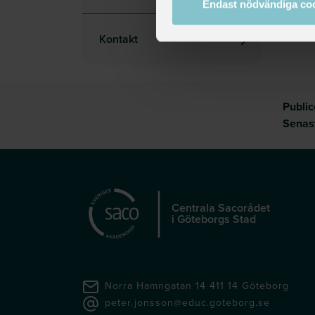
Endast nödvändiga co
Kontakt
Publi
Senas
Centrala Sacorådet
i Göteborgs Stad
Norra Hamngatan 14 411 14 Göteborg
peter.jonsson@educ.goteborg.se