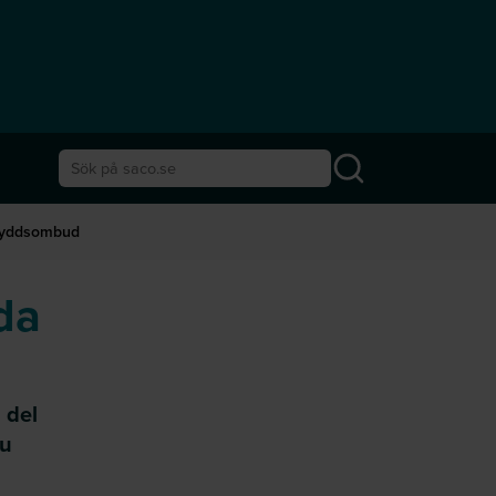
Sök på saco.se
skyddsombud
da
 del
du