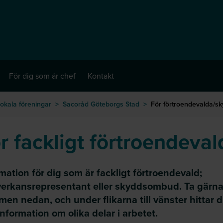
För dig som är chef
Kontakt
okala föreningar
>
Sacoråd Göteborgs Stad
>
För förtroendevalda/
r fackligt förtroendeval
mation för dig som är fackligt förtroendevald;
erkansrepresentant eller skyddsombud. Ta gärna
lmen nedan, och under flikarna till vänster hittar 
nformation om olika delar i arbetet.