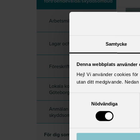
förtroendevalda/skyddsombud
Arbetsmiljö
Lagar och avtal
Samtycke
Denna webbplats använder 
Föreskrifter
Hej! Vi använder cookies för b
utan ditt medgivande. Nedan 
Lokala kollektivavtal för
Göteborgs Stad
Samtyckesval
Nödvändiga
Anmälan av
skyddsombud
För dig som är chef