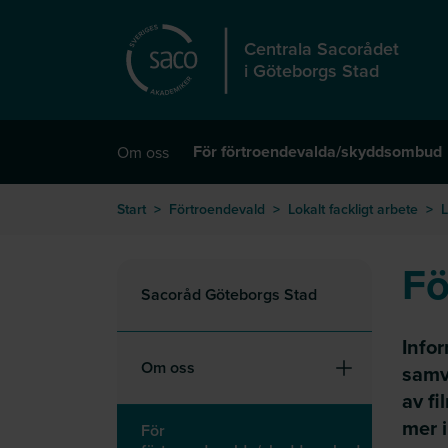
Hoppa till huvudinnehåll
Centrala Sacorådet
i Göteborgs Stad
För förtroendevalda/skyddsombud
Om oss
Start
>
Förtroendevald
>
Lokalt fackligt arbete
>
L
Fö
Sacoråd Göteborgs Stad
Infor
Om oss
samv
av fi
mer i
För