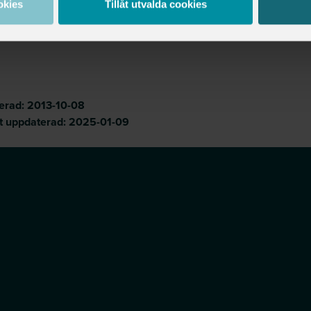
okies
Tillåt utvalda cookies
cerad:
2013-10-08
t uppdaterad:
2025-01-09