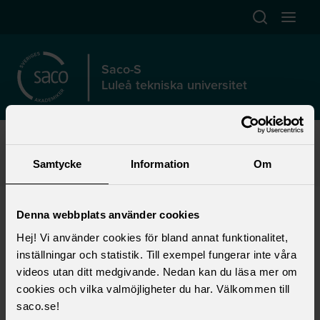
Hoppa till huvudinnehåll
Öppna sök
Öppna
Saco-S
Luleå tekniska universitet
Start
>
Förtroendevald
>
Lokalt fackligt arbete
>
Lokala föreningar
>
Saco-S Luleå tekniska universitet (LTU)
>
Samtycke
Information
Om
Årsmöte
>
Fler verksamhetsrapporter
Fler verksamhetsrapporter
Denna webbplats använder cookies
Hej! Vi använder cookies för bland annat funktionalitet,
Här finner du tidigare verksamhetsberättelser.
inställningar och statistik. Till exempel fungerar inte våra
videos utan ditt medgivande. Nedan kan du läsa mer om
Verksamhetsberättelse 2019
cookies och vilka valmöjligheter du har. Välkommen till
saco.se!
Verksamhetsberättelse 2020