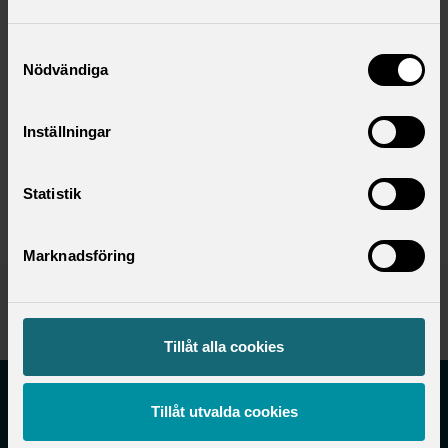
Verksamhetsberättelse 2021
Samtyckesval
Verksamhetsberättelse 2022
Nödvändiga
Verksamhetsberättelse 2023
Inställningar
Verksamhetsberättelse 2024
Verksamhetsberättelse 2025
Statistik
Marknadsföring
Publicerad:
2021-06-01
Senast uppdaterad:
2023-03-03
Tillåt alla cookies
Tillåt utvalda cookies
Saco-S