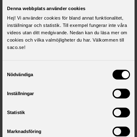
Dates & cities 2026
Denna webbplats använder cookies
Stockholm 25th–27th of November & Malmö 2nd of
Hej! Vi använder cookies för bland annat funktionalitet,
December
inställningar och statistik. Till exempel fungerar inte våra
videos utan ditt medgivande. Nedan kan du läsa mer om
cookies och vilka valmöjligheter du har. Välkommen till
Rates and booking
saco.se!
Check out our rates and different stand options and
make your booking here.
Samtyckesval
Nödvändiga
Why Sweden?
Inställningar
Read more about why Sweden is a highly attractive
market for international student recruitment.
Statistik
Questions?
Marknadsföring