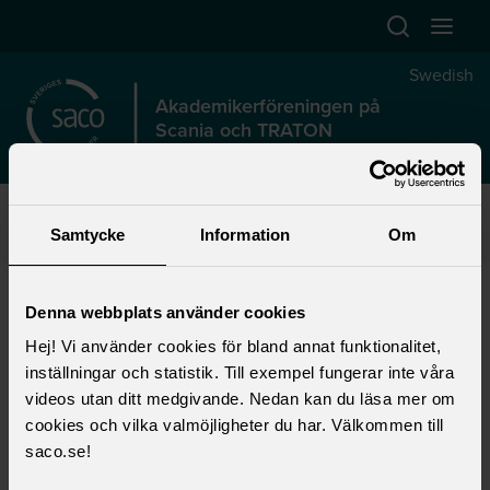
Hoppa till huvudinnehåll
Swedish
Akademikerföreningen på
Scania och TRATON
Start
>
Trustee
>
Local union work
>
Local unions
>
Akademikerföreningen at Scania and TRATON
>
Contact
Samtycke
Information
Om
Contact us
Denna webbplats använder cookies
Hej! Vi använder cookies för bland annat funktionalitet,
Please get in touch with us with questions
inställningar och statistik. Till exempel fungerar inte våra
and queries, we are here for you. Drop by our
videos utan ditt medgivande. Nedan kan du läsa mer om
office at STC, you find us in building 117, next
cookies och vilka valmöjligheter du har. Välkommen till
to the conference room B117 03.
saco.se!