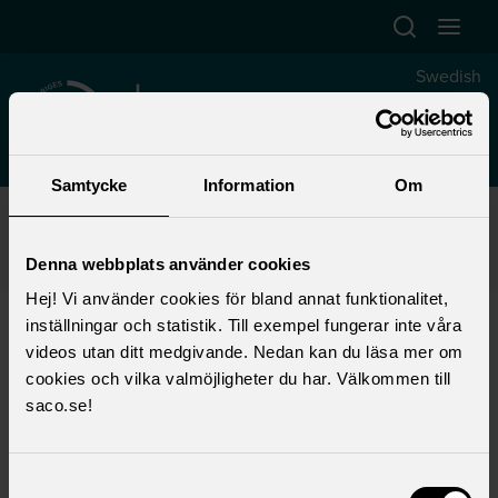
Hoppa till huvudinnehåll
Swedish
Akademikerföreningen på
Scania och TRATON
Samtycke
Information
Om
Start
>
Trustee
>
Local union work
>
Local unions
>
Akademikerföreningen at Scania and TRATON
>
Contact
>
Contact persons
>
Scania
>
Ventures & New Business
Denna webbplats använder cookies
Hej! Vi använder cookies för bland annat funktionalitet,
Ventures & New Business
inställningar och statistik. Till exempel fungerar inte våra
videos utan ditt medgivande. Nedan kan du läsa mer om
cookies och vilka valmöjligheter du har. Välkommen till
saco.se!
Teodor Mellström
Email:
teodor.mellstrom@ib.scania.com
Samtyckesval
Tel:
+46704417473