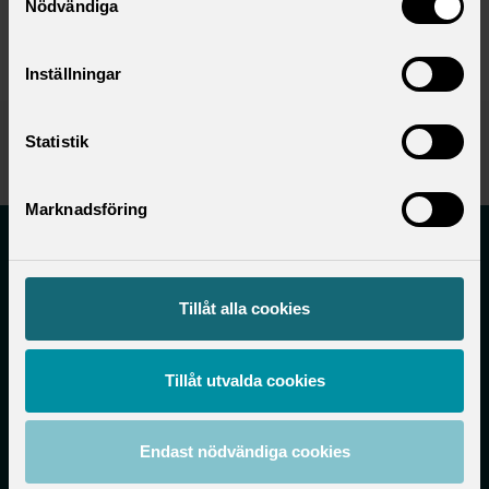
Nödvändiga
Inställningar
Published:
2024-02-08
Statistik
Updated:
2025-08-21
Marknadsföring
Akademikerföreningen på
Tillåt alla cookies
Scania och TRATON
Tillåt utvalda cookies
af@scania.com
08-55382615
Endast nödvändiga cookies