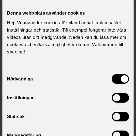
Denna webbplats använder cookies
Hej! Vi använder cookies för bland annat funktionalitet,
inställningar och statistik. Till exempel fungerar inte våra
videos utan ditt medgivande. Nedan kan du läsa mer om
cookies och vilka valmöjligheter du har. Välkommen till
saco.se!
Welcome to "Will I be poor when I retire? -
understand the Swedish pension system" – a lecture
Samtyckesval
for ASI members including lunch.
Nödvändiga
Läs vidare här
Inställningar
torsdag 27 november 2025
Statistik
Lecture "Working in Sweden" 16th of
December
Marknadsföring