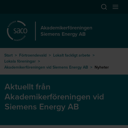
Hoppa till huvudinnehåll
Öppna sök
Öppna
Akademikerföreningen
Siemens Energy AB
Start
>
Förtroendevald
>
Lokalt fackligt arbete
>
Lokala föreningar
>
Akademikerföreningen vid Siemens Energy AB
>
Nyheter
Aktuellt från
Akademikerföreningen vid
Siemens Energy AB