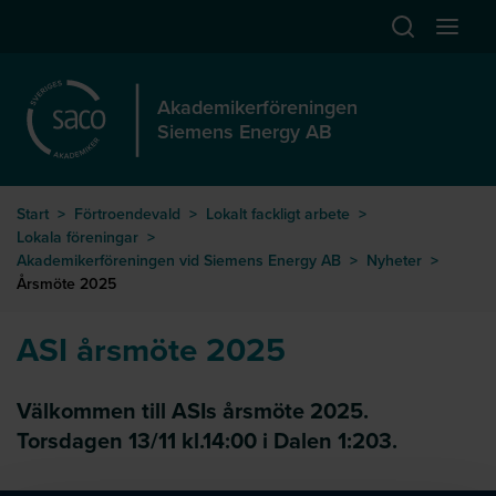
Hoppa till huvudinnehåll
Öppna sök
Öppna
Akademikerföreningen
Siemens Energy AB
Start
>
Förtroendevald
>
Lokalt fackligt arbete
>
Lokala föreningar
>
Akademikerföreningen vid Siemens Energy AB
>
Nyheter
>
Årsmöte 2025
ASI årsmöte 2025
Välkommen till ASIs årsmöte 2025.
Torsdagen 13/11 kl.14:00 i Dalen 1:203.