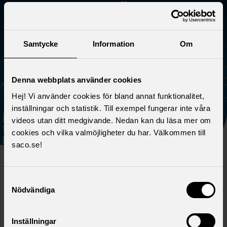
Samtycke
Information
Om
Denna webbplats använder cookies
Hej! Vi använder cookies för bland annat funktionalitet,
inställningar och statistik. Till exempel fungerar inte våra
videos utan ditt medgivande. Nedan kan du läsa mer om
cookies och vilka valmöjligheter du har. Välkommen till
saco.se!
Plats:
MTR-SE-FSPS-Dalen-1-203
Tid:
Torsdag 13/11 14:00
Samtyckesval
Agenda:
Nödvändiga
• 14:00 Årsmöte
• 15:00 Fika
Inställningar
• 15:15 Övriga frågor