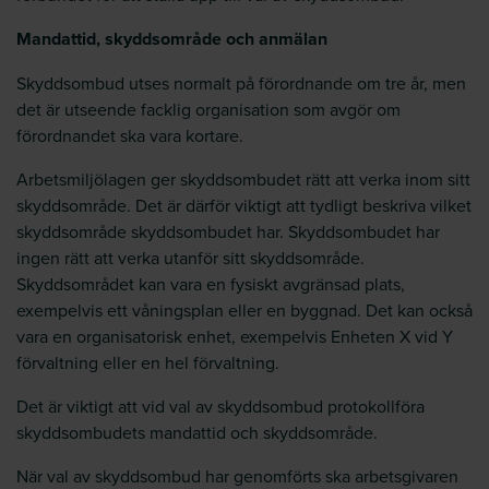
Mandattid, skyddsområde och anmälan
Skyddsombud utses normalt på förordnande om tre år, men
det är utseende facklig organisation som avgör om
förordnandet ska vara kortare.
Arbetsmiljölagen ger skyddsombudet rätt att verka inom sitt
skyddsområde. Det är därför viktigt att tydligt beskriva vilket
skyddsområde skyddsombudet har. Skyddsombudet har
ingen rätt att verka utanför sitt skyddsområde.
Skyddsområdet kan vara en fysiskt avgränsad plats,
exempelvis ett våningsplan eller en byggnad. Det kan också
vara en organisatorisk enhet, exempelvis Enheten X vid Y
förvaltning eller en hel förvaltning.
Det är viktigt att vid val av skyddsombud protokollföra
skyddsombudets mandattid och skyddsområde.
När val av skyddsombud har genomförts ska arbetsgivaren