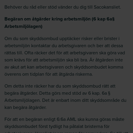
Behöver du råd eller stöd vänder du dig till Sacokansliet.
Begäran om åtgärder kring arbetsmiljön (6 kap 6a§
Arbetsmiljölagen)
Om du som skyddsombud upptäcker risker eller brister i
arbetsmiljön kontaktar du arbetsgivaren och ber att dessa
rättas till. Ofta räcker det för att arbetsgivaren ska göra vad
som krävs för att arbetsmiljön ska bli bra. Är åtgärden inte
av akut art kan arbetsgivaren och skyddsombudet komma
överens om tidplan för att åtgärda riskerna.
Om detta inte räcker har du som skyddsombud rätt att
begära åtgärder. Detta görs med stöd av 6 kap. 6a §
Arbetsmiljölagen. Det är enbart inom ditt skyddsområde du
kan begära åtgärder.
För att en begäran enligt 6:6a AML ska kunna göras måste
skyddsombudet först tydligt ha påtalat bristerna för