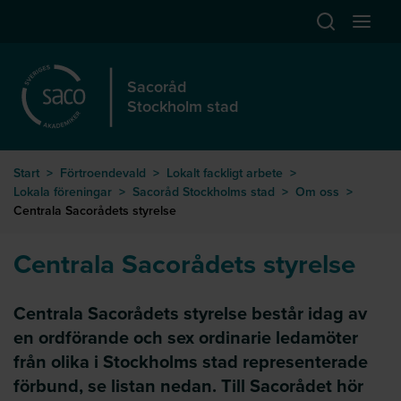
Hoppa till huvudinnehåll
Öppna sök
Öppna
Sacoråd
Stockholm stad
Start
>
Förtroendevald
>
Lokalt fackligt arbete
>
Lokala föreningar
>
Sacoråd Stockholms stad
>
Om oss
>
Centrala Sacorådets styrelse
Centrala Sacorådets styrelse
Centrala Sacorådets styrelse består idag av
en ordförande och sex ordinarie ledamöter
från olika i Stockholms stad representerade
förbund, se listan nedan. Till Sacorådet hör