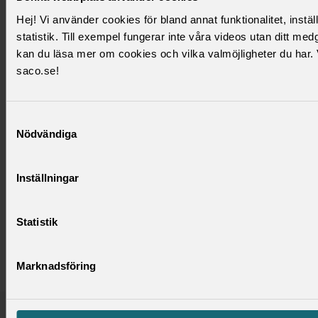
kärnverksamheten. Om arbetsgivaren ställer närvarokrav på
Hej! Vi använder cookies för bland annat funktionalitet, instäl
våra medlemmar klockan 08.00 – 17.00 under vardagar så
statistik. Till exempel fungerar inte våra videos utan ditt m
skulle det alltså strida mot kollektivavtalet.
kan du läsa mer om cookies och vilka valmöjligheter du har.
saco.se!
Då arbetsgivaren insåg problemet med policyn blev vi eniga
i förhandlingen och Saco-S avstod ifrån skadestånd.
Institutionsstyrelsen ska informeras om utgången av
Samtyckesval
förhandlingen.
Nödvändiga
Här kan man ta del av förhandlingsframställan,
förhandlingsprotokollet och arbetstidsavtalet.
Inställningar
Arbetstidsavtalet
Förhandlingsframställan
Statistik
Förhandlingsprotokollet
Marknadsföring
Publicerad:
2023-12-15