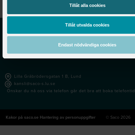
Tillåt alla cookies
Senast uppdaterad:
2024-01-25
Tillåt utvalda cookies
Saco-S
Endast nödvändiga cookies
Lunds universitet
Lilla Gråbrödersgatan 1 B, Lund
kansli@saco-s.lu.se
Önskar du nå oss via telefon går det bra att boka telefontid 
Kakor på saco.se
Hantering av personuppgifter
© Saco 2026