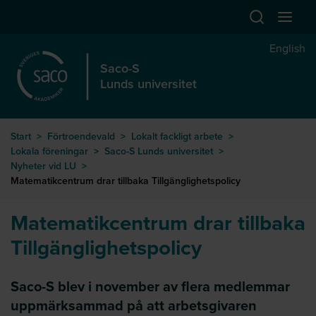
Hoppa till huvudinnehåll
Öppna sök
Öppna
English
Saco-S
Lunds universitet
Start
>
Förtroendevald
>
Lokalt fackligt arbete
>
Lokala föreningar
>
Saco-S Lunds universitet
>
Nyheter vid LU
>
Matematikcentrum drar tillbaka Tillgänglighetspolicy
Matematikcentrum drar tillbaka
Tillgänglighetspolicy
Saco-S blev i november av flera medlemmar
uppmärksammad på att arbetsgivaren