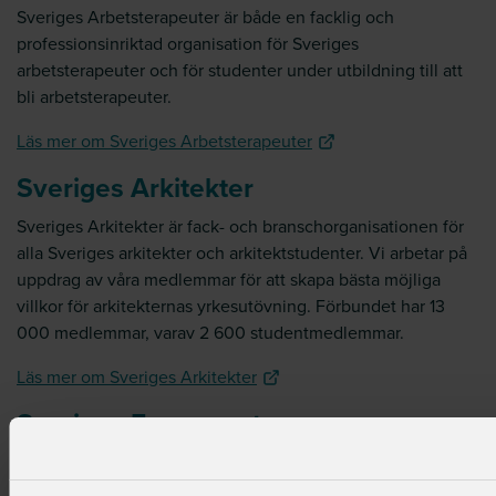
Sveriges Arbetsterapeuter är både en facklig och
professionsinriktad organisation för Sveriges
arbetsterapeuter och för studenter under utbildning till att
bli arbetsterapeuter.
Läs mer om Sveriges Arbetsterapeuter
Sveriges Arkitekter
Sveriges Arkitekter är fack- och branschorganisationen för
alla Sveriges arkitekter och arkitektstudenter. Vi arbetar på
uppdrag av våra medlemmar för att skapa bästa möjliga
villkor för arkitekternas yrkesutövning. Förbundet har 13
000 medlemmar, varav 2 600 studentmedlemmar.
Läs mer om Sveriges Arkitekter
Sveriges Farmaceuter
Sveriges Farmaceuter är ett fackförbund för apotekare och
receptarier. Samlingsnamnet för dessa yrkesgrupper är