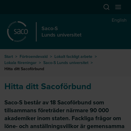
Hoppa till huvudinnehåll
Öppna sök
Öppna
English
Saco-S
Lunds universitet
Start
>
Förtroendevald
>
Lokalt fackligt arbete
>
Lokala föreningar
>
Saco-S Lunds universitet
>
Hitta ditt Sacoförbund
Hitta ditt Sacoförbund
Saco-S består av 18 Sacoförbund som
tillsammans företräder närmare 90 000
akademiker inom staten. Fackliga frågor om
löne- och anställningsvillkor är gemensamma