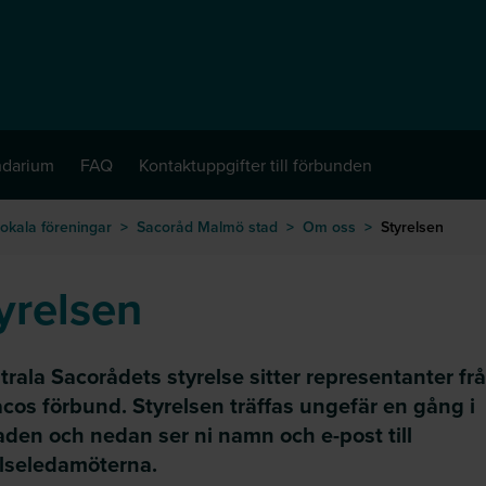
ndarium
FAQ
Kontaktuppgifter till förbunden
okala föreningar
>
Sacoråd Malmö stad
>
Om oss
>
Styrelsen
yrelsen
trala Sacorådets styrelse sitter representanter frå
cos förbund. Styrelsen träffas ungefär en gång i
den och nedan ser ni namn och e-post till
elseledamöterna.