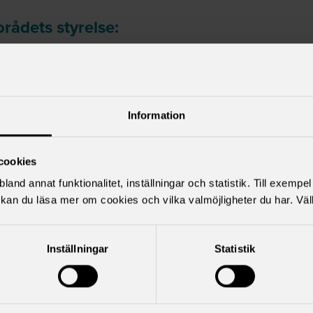
rådets styrelse:
värd
(SSR), ordf.
ndstedt Jarlstam
(Akavia), 1:e vice ordf
 Nilsson
(DIK), sekr.
os Asimakidis
(Sveriges Ingenjörer), 2:e vice ordf
Information
 Lantz
(Sveriges Arbetsterapeuter)
a Liljefjord
(Sveriges Skolledarf.)
na Nyberg
(Sveriges Arkitekter)
cookies
rytz
(Sveriges Psykologförbund)
land annat funktionalitet, inställningar och statistik. Till exempe
s Fredriksson
(Naturvetarna)
kan du läsa mer om cookies och vilka valmöjligheter du har. Väl
edman
(Fysioterapeuterna)
Delic (SRAT)
Inställningar
Statistik
Jeppsson (Sveriges Skolledare),
betsmiljösamordnare