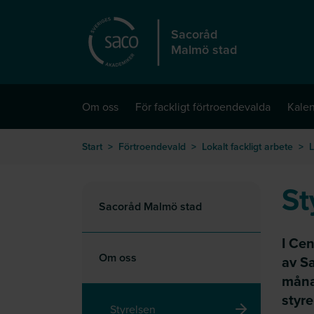
Hoppa till huvudinnehåll
Sacoråd
Malmö stad
Om oss
För fackligt förtroendevalda
Kale
Start
>
Förtroendevald
>
Lokalt fackligt arbete
>
L
St
Sacoråd Malmö stad
I Cen
Om oss
av Sa
måna
styr
Styrelsen