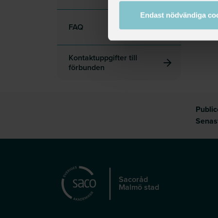
Endast nödvändiga co
FAQ
Kontaktuppgifter till
förbunden
Publi
Senas
Sacoråd
Malmö stad