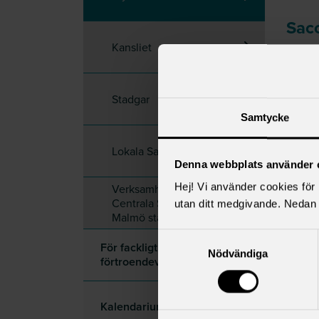
Saco
Kansliet
Lina S
Åsa Li
Patrik
Stadgar
Christ
Samtycke
Björne
Birgitt
Lokala Sacoråd
Stefa
Denna webbplats använder 
Anna P
Hej! Vi använder cookies för b
Verksamhetsplan för
Rasmu
Centrala Sacorådet i
utan ditt medgivande. Nedan 
Ann H
Malmö stad
Haris 
Samtyckesval
För fackligt
Nödvändiga
förtroendevalda
Claes 
ar
Kalendarium