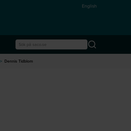
English
Sök på saco.se
>
Dennis Tidblom