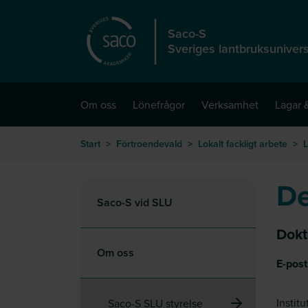
Hoppa till huvudinnehåll
Saco-S
Sveriges lantbruksunivers
Om oss
Lönefrågor
Verksamhet
Lagar &
Start
>
Förtroendevald
>
Lokalt fackligt arbete
>
L
De
Saco-S vid SLU
Dokt
Om oss
E-post
Instit
Saco-S SLU styrelse