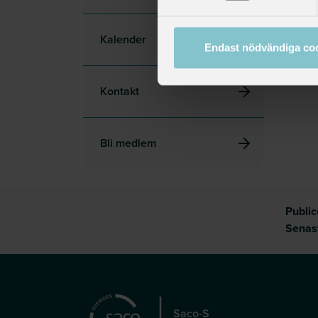
Kalender
Endast nödvändiga co
Kontakt
Bli medlem
Publi
Senas
Saco-S