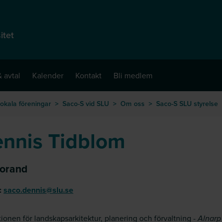
itet
 avtal
Kalender
Kontakt
Bli medlem
okala föreningar
>
Saco-S vid SLU
>
Om oss
>
Saco-S SLU styrelse
nnis Tidblom
orand
:
saco.dennis@slu.se
utionen för landskapsarkitektur, planering och förvaltning -
Alnarp