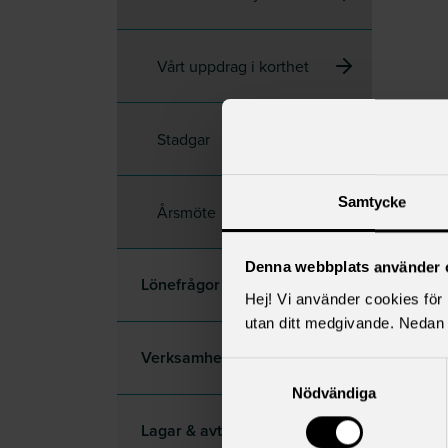
Vårt uppdrag i korthet
Stadgar
Samtycke
Årsmöte
Denna webbplats använder 
Lönefrågor
Hej! Vi använder cookies för b
utan ditt medgivande. Nedan 
Verksamhet
Samtyckesval
Nödvändiga
Lagar & avtal