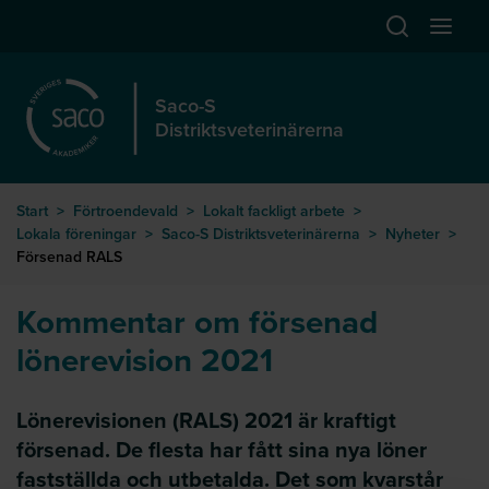
Hoppa till huvudinnehåll
Öppna sök
Öppna
Saco-S
Distriktsveterinärerna
Start
>
Förtroendevald
>
Lokalt fackligt arbete
>
Lokala föreningar
>
Saco-S Distriktsveterinärerna
>
Nyheter
>
Försenad RALS
Kommentar om försenad
lönerevision 2021
Lönerevisionen (RALS) 2021 är kraftigt
försenad. De flesta har fått sina nya löner
fastställda och utbetalda. Det som kvarstår