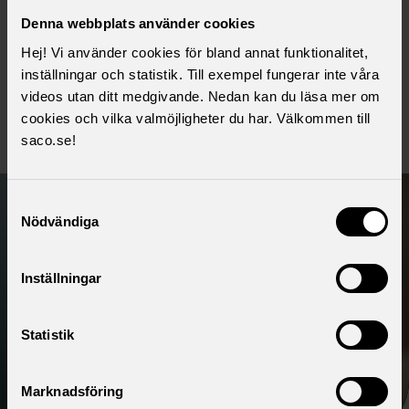
med detaljerade redovisningar av alla frågor
Denna webbplats använder cookies
och svar samt ett försättsblad med
Hej! Vi använder cookies för bland annat funktionalitet,
kommentarer från styrelsen. Använd länken
inställningar och statistik. Till exempel fungerar inte våra
till höger. Nedan finns även en video med
videos utan ditt medgivande. Nedan kan du läsa mer om
presentation av resultatet som genomfördes i
cookies och vilka valmöjligheter du har. Välkommen till
samband med årsmötet 2022.
saco.se!
Samtyckesval
Nödvändiga
Inställningar
Statistik
För att spela upp videon måste du godkänna kakor.
Marknadsföring
Ändra inställningar för kakor