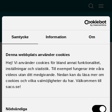
Hoppa till huvudinnehåll
Öppna sök
Öppna
Saco-S
Distriktsveterinärerna
Samtycke
Information
Om
Start
>
Förtroendevald
>
Lokalt fackligt arbete
>
Lokala föreningar
>
Saco-S Distriktsveterinärerna
>
Nyheter
>
Denna webbplats använder cookies
Rals
Hej! Vi använder cookies för bland annat funktionalitet,
inställningar och statistik. Till exempel fungerar inte våra
Oenig efter årets lönerevision?
videos utan ditt medgivande. Nedan kan du läsa mer om
cookies och vilka valmöjligheter du har. Välkommen till
Är du och din klinikchef inte överens efter
saco.se!
årets lönerevision, eller har du frågor som du
vill ha svar på? Hör av dig till någon av oss i
Samtyckesval
styrelsen så hjälper vi vidare.
Nödvändiga