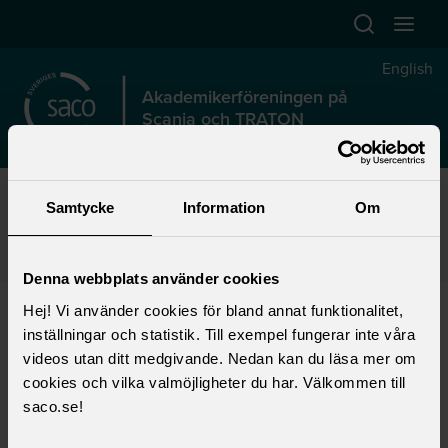
Hoppa till huvudinnehåll
Öppna sök
Öppna
English
Akademikerföreningen på
Scania och TRATON
Start
>
Förtroendevald
>
Lokalt fackligt arbete
>
Samtycke
Information
Om
Lokala föreningar
>
Akademikerföreningen på Scania och TRATON
>
Engagera dig
>
Ledamot i valberedningen
Denna webbplats använder cookies
Ledamot i valberedningen
Hej! Vi använder cookies för bland annat funktionalitet,
inställningar och statistik. Till exempel fungerar inte våra
videos utan ditt medgivande. Nedan kan du läsa mer om
Valberedningen nominerar kandidater till
cookies och vilka valmöjligheter du har. Välkommen till
AF:s styrelse.
saco.se!