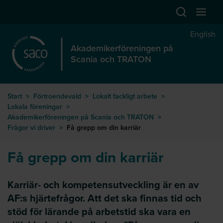
Hoppa till huvudinnehåll
Öppna sök
Öppna
English
Akademikerföreningen på
Scania och TRATON
Start
>
Förtroendevald
>
Lokalt fackligt arbete
>
Lokala föreningar
>
Akademikerföreningen på Scania och TRATON
>
Frågor vi driver
>
Få grepp om din karriär
Få grepp om din karriär
Karriär- och kompetensutveckling är en av
AF:s hjärtefrågor. Att det ska finnas tid och
stöd för lärande på arbetstid ska vara en