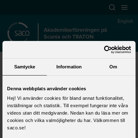
Hoppa till huvudinnehåll
Öppna sök
Öppna
English
Akademikerföreningen på
Scania och TRATON
Start
>
Förtroendevald
>
Lokalt fackligt arbete
>
Lokala föreningar
>
Samtycke
Information
Om
Akademikerföreningen på Scania och TRATON
>
Kontakt
>
Kontaktpersoner
>
Scania
>
Industrial Batteries
Denna webbplats använder cookies
Industrial Batteries
Hej! Vi använder cookies för bland annat funktionalitet,
inställningar och statistik. Till exempel fungerar inte våra
videos utan ditt medgivande. Nedan kan du läsa mer om
cookies och vilka valmöjligheter du har. Välkommen till
Patrik Karandusovsky
saco.se!
E-post:
patrik.karandusovsky@ib.scania.com