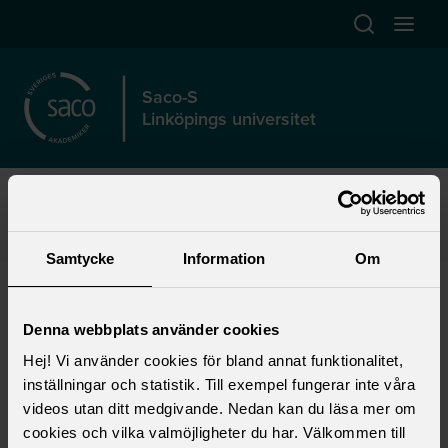
Hoppa till huvudinnehåll
Öppna sök
Öppna
Saco-S
Linköpings universitet
Start
>
Förtroendevald
>
Lokalt fackligt arbete
>
Lokala föreningar
>
Saco-S Linköpings universitet (LiU)
>
Råd & stöd
>
Tjänstgöringsplaner
Samtycke
Information
Om
Tjänstgöringsplaner
Denna webbplats använder cookies
Har du en tjänstgöringsplan? Alla anställda
Hej! Vi använder cookies för bland annat funktionalitet,
som omfattas av arbetstidsavtalet för lärare
inställningar och statistik. Till exempel fungerar inte våra
skall ha en tjänstgöringsplan upprättad.
videos utan ditt medgivande. Nedan kan du läsa mer om
cookies och vilka valmöjligheter du har. Välkommen till