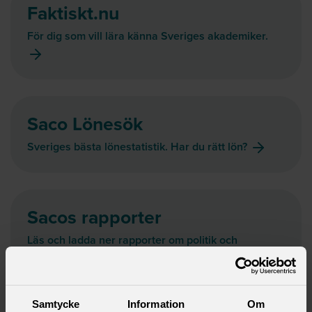
Faktiskt.nu
För dig som vill lära känna Sveriges akademiker.
Saco Lönesök
Sveriges bästa lönestatistik. Har du rätt lön?
Sacos rapporter
Läs och ladda ner rapporter om politik och
arbetsliv.
Samtycke
Information
Om