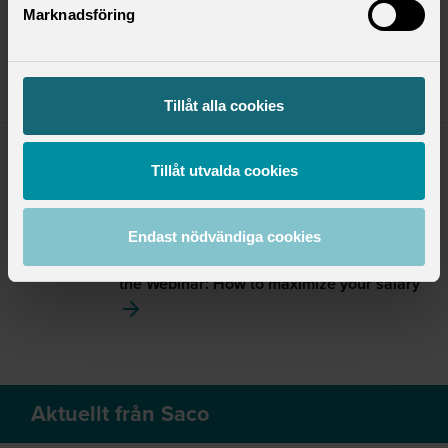
Webbinarium om Hur du maxar din lön.
Marknadsföring
Digitalt via Zoom
Tillåt alla cookies
Tillåt utvalda cookies
Webinar: How to maximize your
Torsdag
17
salary
Endast nödvändiga cookies
September
Saco-S and SULF at GU invites you to join
the Webinar: How to maximize your salary
Aktuellt från Saco