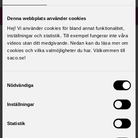
Kalendarium
Visa hela kalendarium
Denna webbplats använder cookies
Hej! Vi använder cookies för bland annat funktionalitet,
inställningar och statistik. Till exempel fungerar inte våra
Akademikerveckan ht-26
videos utan ditt medgivande. Nedan kan du läsa mer om
Onsdag
16
cookies och vilka valmöjligheter du har. Välkommen till
Saco-S bjuder in dig att delta i
saco.se!
Akademikerveckans evenemang.
September
Samtyckesval
Nödvändiga
Inställningar
Webbinarium: Så maxar du din
Onsdag
16
lön
Statistik
September
Saco-S och SULF vid GU bjuder in till ett