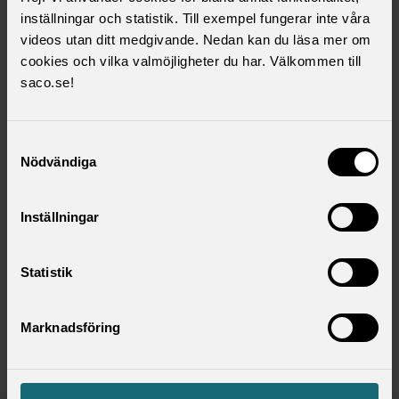
det ett liv efter jobbet?
inställningar och statistik. Till exempel fungerar inte våra
videos utan ditt medgivande. Nedan kan du läsa mer om
cookies och vilka valmöjligheter du har. Välkommen till
Välkommen på digitalt pensionsseminarium
saco.se!
på svenska.
Välkommen på digitalt pensionsseminarium på svenska om
Samtyckesval
Nödvändiga
pensionssystemet och fallgroparna du bör undvika. SULF:s
ombudsmän Anna Ekenberg och René Wiltoft Möller pratar
om din statliga tjänstepension och allmän pension samt ger
Inställningar
dig lite tips på vägen.
Tid:
11.30-13.00
Statistik
Anmälan:
registrera dig här
Välkommen!
Marknadsföring