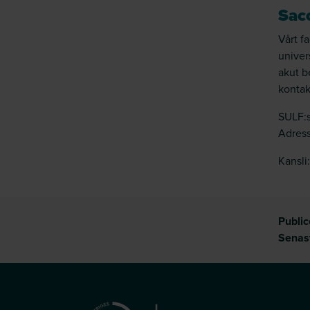
Saco
Vårt f
univer
akut b
kontak
SULF:s
Adress
Kansli
Publi
Senas