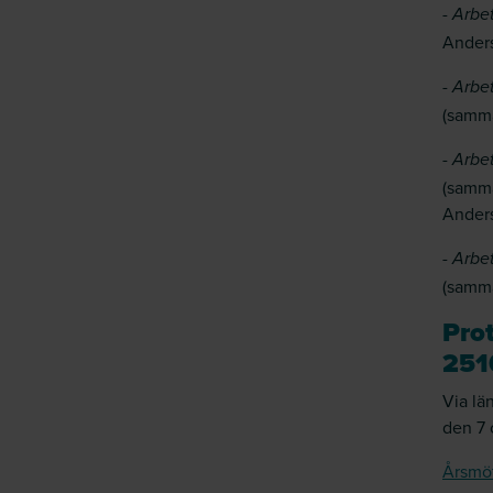
-
Arbet
Anders
-
Arbet
(samma
-
Arbe
(samma
Ander
- Arb
(samma
Pro
251
Via lä
den 7 
Årsmöt