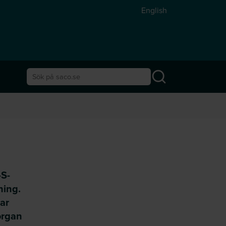
English
Sök på saco.se
-S-
ning.
ar
organ