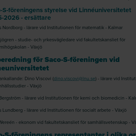
-S-föreningens styrelse vid Linnéuniversitetet
-2026 - ersättare
 Nordborg - lärare vid Institutionen för matematik - Kalmar
Sjögren - studie- och yrkesvägledare vid fakultetskansliet för
mihögskolan - Växjö
beredning för Saco-S-föreningen vid
euniversitetet
kallande: Dino Viscovi (
dino.viscovi@lnu.se
) - lärare vid Instit
mhällsstudier - Växjö
Bergström - lärare vid Institutionen för kemi och biomedicin - Ka
 Lundberg - lärare vid Institutionen för socialt arbete - Växjö
Wereén - ekonom vid fakultetskansliet för samhällsvetenskap - V
-S-föreningens representanter i olika o