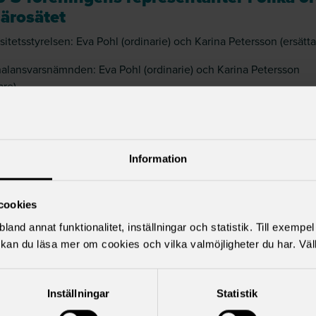
lärosätet
sitetsstyrelsen: Eva Pohl (ordinarie) och Karina Petersson (ersätta
alansvarsnämnden: Eva Pohl (ordinarie) och Karina Petersson
are)
skyddsombud: Magnus Mårtensson
miljökommittén: Eva Pohl (ordinarie) och Jan Andersson (ersättar
Information
för hantering av omställningsmedel: Mirja Sjögren (ordinarie) oc
son (ersättare)
cookies
 med löneförhandlingar: Eva Pohl, Karina Petersson och Jan
land annat funktionalitet, inställningar och statistik. Till exempe
sson
kan du läsa mer om cookies och vilka valmöjligheter du har. Väl
rhandlingar: Eva Pohl och Jan Andersson, samt andra ledamöter
Inställningar
Statistik
etssamråd FKH: Gunilla Gunnarsson