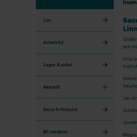
inom 
Saco
Lön
Lin
Ordför
Arbetstid
och mi
Vice o
Lagar & avtal
Instit
Sekret
fakult
Aktuellt
Jan An
Saco-S-förbund
Gunill
Jonath
Bli medlem
Magnus