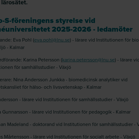
lärosätet.
-S-föreningens styrelse vid
néuniversitetet 2025-2026 - ledamöter
ande: Eva Pohl (
eva.pohl@lnu.se
) - lärare vid Institutionen för bi
ljö - Kalmar
rdförande: Karina Petersson (
karina.petersson@lnu.se
) - lärare vi
utionen för samhällsstudier - Växjö
erare: Nina Andersson Junkka - biomedicinsk analytiker vid
etskansliet för hälso- och livsvetenskap - Kalmar
dersson - lärare vid Institutionen för samhällsstudier - Växjö
a Gunnarsson - lärare vid Institutionen för pedagogik - Kalmar
an Madeland - doktorand vid Institutionen för samhällsstudier - 
 Mårtensson - lärare vid Institutionen för socialt arbete - Växjö