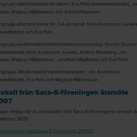
: Eva Pohl (sammankallande), J
sgrupp arbetstidsavtal för lärare
son, Magnus Mårtensson och Karina Petersson
: Nina Andersson Junkk
sgrupp arbetstidsavtal för T/A-personal
nkallande) och Eva Pohl
: Gunilla Gunna
tsgrupp medlemsaktiviteter/medlemsrekrytering
nkallande), Nina Andersson Junkka, Anders Nordborg, Jan
sson, Magnus Mårtensson, Jonathan Madeland och Eva Pohl
: Jan Andersson
etsgrupp: Medlemsstöd/medlemsärenden
nkallande), Eva Pohl och Magnus Mårtensson
tokoll från Saco-S-föreningen årsmöte
007
nken nedan når du protokollet från Saco-S-föreningens senaste 
oktober 2025:
esprotokoll med Saco-S-föreningen 251007