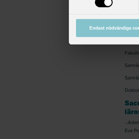
Fakult
Ander
Fakult
Endast nödvändiga co
Fakul
Fakult
Samråd
Samråd
Doktor
Sac
läro
-
Arbe
Eva Po