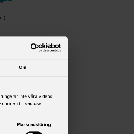
re)
e)
Om
h Jan
l fungerar inte våra videos
kommen till saco.se!
 vid
Marknadsföring