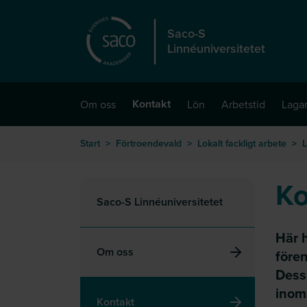
Hoppa till huvudinnehåll
Saco-S
Linnéuniversitetet
Kontakt
Om oss
Lön
Arbetstid
Lagar
Start
>
Förtroendevald
>
Lokalt fackligt arbete
>
L
Ko
Saco-S Linnéuniversitetet
Här h
Om oss
före
Dess
inom
Kontakt