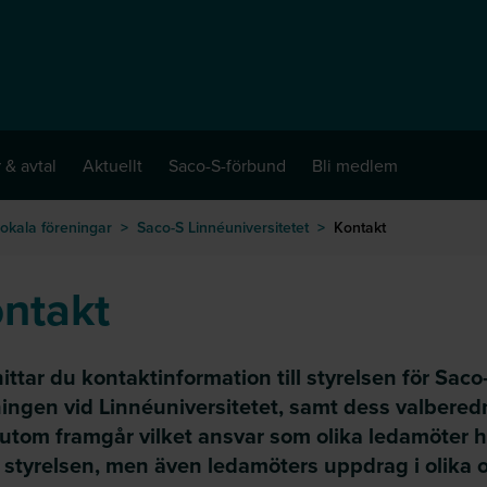
 & avtal
Aktuellt
Saco-S-förbund
Bli medlem
okala föreningar
>
Saco-S Linnéuniversitetet
>
Kontakt
ntakt
ittar du kontaktinformation till styrelsen för Saco
ningen vid Linnéuniversitetet, samt dess valbered
utom framgår vilket ansvar som olika ledamöter h
 styrelsen, men även ledamöters uppdrag i olika 