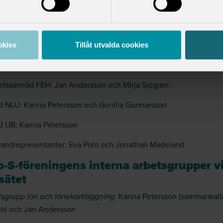
etssamråd FTK: Magnus Mårtensson, Anders Nordborg och Jan
sson
etssamråd FHL: Eva Pohl och Nina Andersson Junkka
okies
Tillåt utvalda cookies
tetssamråd FSV: Jonathan Madeland
etssamråd FEH: Jan Andersson och Mirja Sjögren
 NLU: Karina Petersson och Gunilla Gunnarsson
 UB: Karina Petersson
andrepresentanter: Eva Pohl och Jonathan Madeland
o-S-föreningens interna arbetsgrupper v
sätet
: Karina Petersson (sammankall
tsgrupp lön och lönekartläggning
hl och Jan Andersson