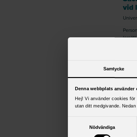
vid 
Univer
Person
(ersätt
Huvud
Arbets
Samtycke
Grupp 
Anders
Denna webbplats använder 
Arbete
Hej! Vi använder cookies för b
Ander
utan ditt medgivande. Nedan 
MBL-fö
behov
Samtyckesval
Nödvändiga
Fakult