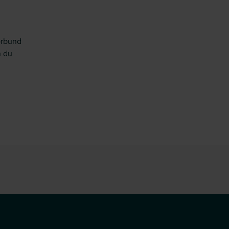
örbund
n du