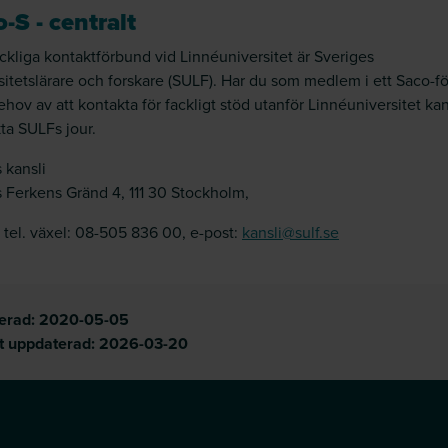
-S - centralt
ackliga kontaktförbund vid Linnéuniversitet är Sveriges
sitetslärare och forskare (SULF). Har du som medlem i ett Saco-f
ehov av att kontakta för fackligt stöd utanför Linnéuniversitet ka
ta SULFs jour.
 kansli
 Ferkens Gränd 4, 111 30 Stockholm,
: tel. växel: 08-505 836 00, e-post:
kansli@sulf.se
cerad:
2020-05-05
t uppdaterad:
2026-03-20