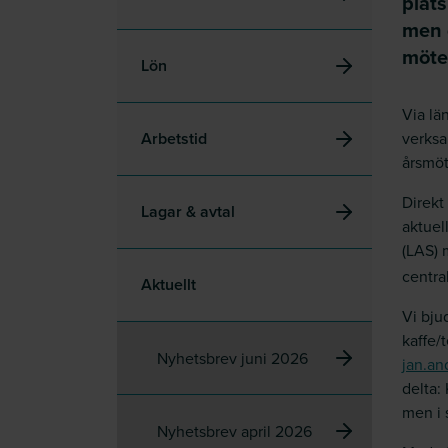
plats
men d
mötet
Lön
Via lä
Arbetstid
verksa
årsmöt
Direkt
Lagar & avtal
aktuel
(LAS)
centra
Aktuellt
Vi bju
kaffe/t
Nyhetsbrev juni 2026
jan.an
delta:
men i 
Nyhetsbrev april 2026