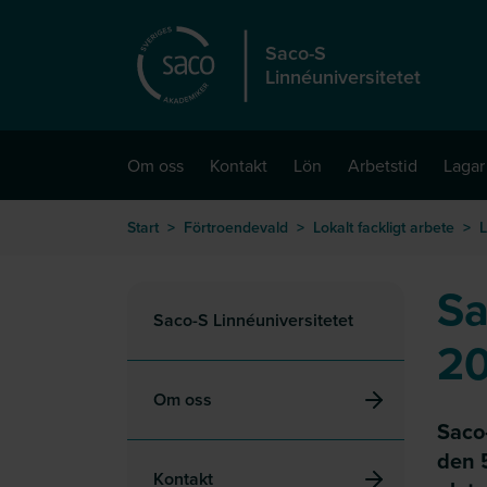
Hoppa till huvudinnehåll
Saco-S
Linnéuniversitetet
Om oss
Kontakt
Lön
Arbetstid
Lagar
Start
>
Förtroendevald
>
Lokalt fackligt arbete
>
L
Sa
Saco-S Linnéuniversitetet
2
Om oss
Saco
den 
Kontakt