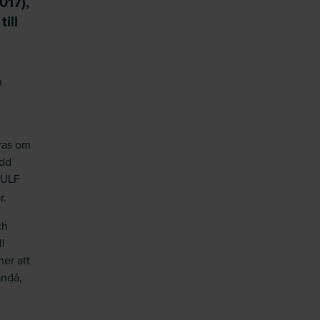
017),
ill
n
öras om
ydd
SULF
r.
ch
ll
er att
ändå,