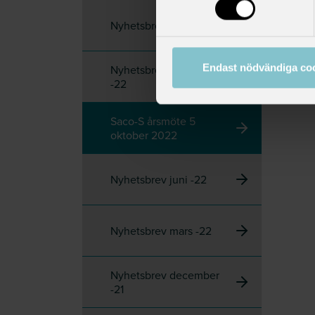
Nyhetsbrev mars -23
Endast nödvändiga co
Nyhetsbrev december
-22
Saco-S årsmöte 5
oktober 2022
Nyhetsbrev juni -22
Nyhetsbrev mars -22
Nyhetsbrev december
-21