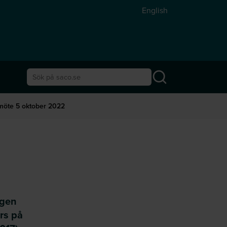
English
Sök på saco.se
möte 5 oktober 2022
agen
rs på