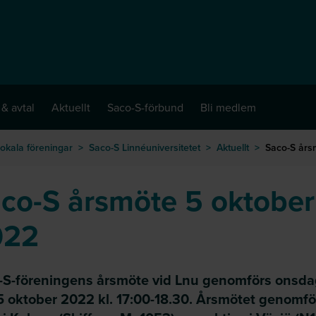
 & avtal
Aktuellt
Saco-S-förbund
Bli medlem
okala föreningar
>
Saco-S Linnéuniversitetet
>
Aktuellt
>
Saco-S års
co-S årsmöte 5 oktober
022
-S-föreningens årsmöte vid Lnu genomförs onsd
5 oktober 2022 kl. 17:00-18.30. Årsmötet genomfö