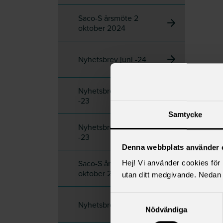
Saco-S årsmöte 2
oktober 2024
Nyhetsbrev juni -24
Nyhetsbrev december
-23
Samtycke
Nyhetsbrev november
-23
Denna webbplats använder 
Saco-S årsmöte 4
Hej! Vi använder cookies för b
oktober 2023
utan ditt medgivande. Nedan 
Samtyckesval
Nyhetsbrev juni -23
Nödvändiga