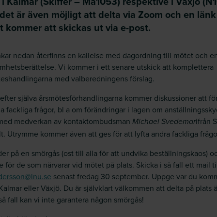
 i Kalmar (Skiffer – Ma1053) respektive i Växjö (N1
et är även möjligt att delta via Zoom och en länk t
 kommer att skickas ut via e-post.
nkar nedan återfinns en kallelse med dagordning till mötet och e
mhetsberättelse. Vi kommer i ett senare utskick att komplettera
eshandlingarna med valberedningens förslag.
 efter själva årsmötesförhandlingarna kommer diskussioner att f
la fackliga frågor, bl a om förändringar i lagen om anställningssk
 med medverkan av kontaktombudsman
ifrån 
Michael Svedemar
lt. Utrymme kommer även att ges för att lyfta andra fackliga frågo
der på en smörgås (ost till alla för att undvika beställningskaos) o
e för de som närvarar vid mötet på plats. Skicka i så fall ett mail ti
dersson@lnu.se
senast fredag 30 september. Uppge var du komm
 Kalmar eller Växjö. Du är självklart välkommen att delta på plats 
så fall kan vi inte garantera någon smörgås!