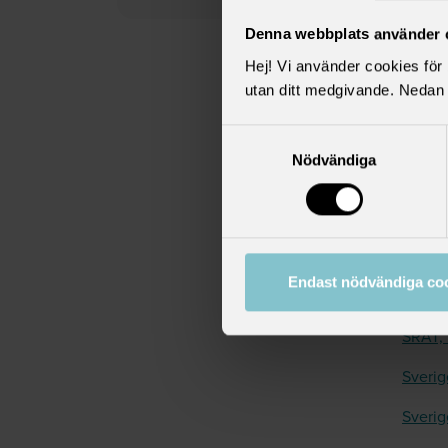
Centra
Denna webbplats använder 
Linnéu
Hej! Vi använder cookies för b
utan ditt medgivande. Nedan 
Akade
Akavi
Samtyckesval
Nödvändiga
DIK
Fysiot
Natur
Endast nödvändiga co
Sjöbef
SRAT, 
Sverig
Sverig