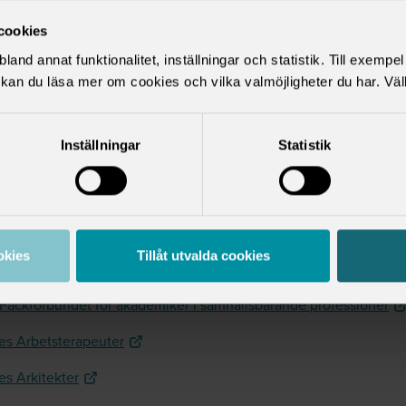
la hemsidor till de fackförbund som har medlemmar vid
cookies
niversitetet når du via länkarna nedan:
land annat funktionalitet, inställningar och statistik. Till exempe
kan du läsa mer om cookies och vilka valmöjligheter du har. Väl
mikerförbundet SSR
a
Inställningar
Statistik
erapeuterna
vetarna
okies
Tillåt utvalda cookies
älsföreningen
Fackförbundet för akademiker i samhällsbärande professioner
es Arbetsterapeuter
es Arkitekter