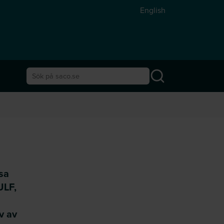
English
Sök på saco.se
sa
ULF,
v av