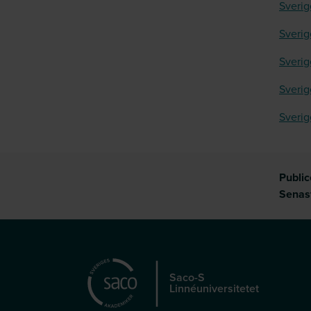
Sverig
Sverig
Sverig
Sverig
Sverig
Publi
Senas
Saco-S
Linnéuniversitetet