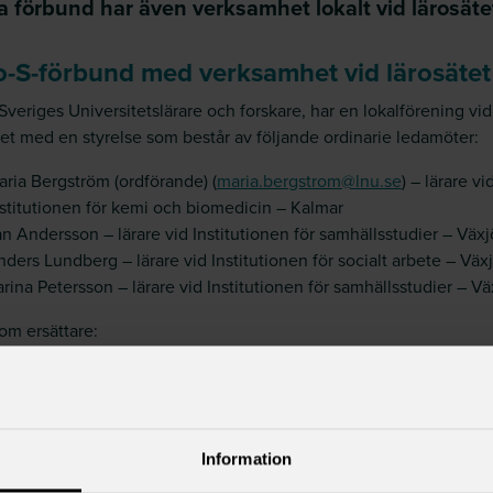
 förbund har även verksamhet lokalt vid lärosäte
o-S-förbund med verksamhet vid lärosäte
Sveriges Universitetslärare och forskare, har en lokalförening vid
tet med en styrelse som består av följande ordinarie ledamöter:
aria Bergström (ordförande) (
maria.bergstrom@lnu.se
) – lärare vi
nstitutionen för kemi och biomedicin – Kalmar
n Andersson – lärare vid Institutionen för samhällsstudier – Växj
ders Lundberg – lärare vid Institutionen för socialt arbete – Väx
rina Petersson – lärare vid Institutionen för samhällsstudier – Vä
om ersättare:
akant
edningen för SULFs lokalföreningen består av Anders Nordborg
s.nordborg@lnu.se
) och Michael Svedemar.
Information
o-S-förbund med medlemmar vid lärosät