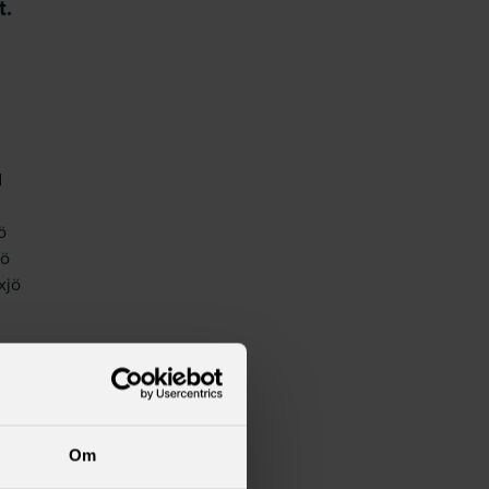
t.
t
d
ö
jö
xjö
Om
et