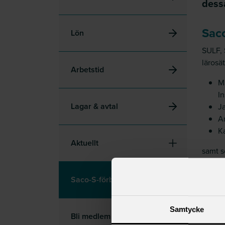
dessa
Sac
Lön
SULF, 
lärosä
Arbetstid
M
I
Lagar & avtal
Ja
An
Ka
Aktuellt
samt s
v
Saco-S-förbund
Valber
(
ander
Samtycke
Bli medlem
Sac