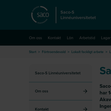
Hoppa till huvudinnehåll
Saco-S
Linnéuniversitetet
Om oss
Kontakt
Lön
Arbetstid
Lagar
Start
>
Förtroendevald
>
Lokalt fackligt arbete
>
L
Sa
Saco-S Linnéuniversitetet
Saco
Om oss
har 
Akav
Ingen
Kontakt