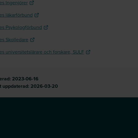
es Ingenjörer
es läkarförbund
es Psykologförbund
es Skolledare
es universitetslärare och forskare, SULF
cerad:
2023-06-16
t uppdaterad:
2026-03-20