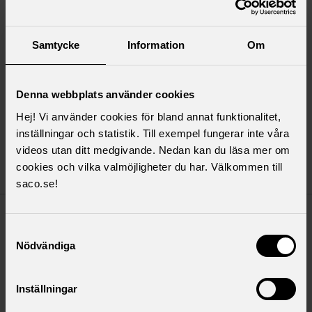
måndag 13 april 2026
Nytt avtal för utlandsstationerade
Samtycke
Information
Om
medlemmar
Svenska arbetsrättslagar och regler gäller per
automatik inte utanför Sveriges gränser, vilket gör att
Denna webbplats använder cookies
ett särskilt avtal behövs för arbetstagare med
Hej! Vi använder cookies för bland annat funktionalitet,
internationell arbetsskyldighet som är
inställningar och statistik. Till exempel fungerar inte våra
utlandsstationerade.
videos utan ditt medgivande. Nedan kan du läsa mer om
Nytt avtal för utlandsstati
Läs mer
cookies och vilka valmöjligheter du har. Välkommen till
saco.se!
tisdag 24 mars 2026
Samtyckesval
Möte med civilministern
Nödvändiga
Årligen träffar Saco-S och övriga centrala fackliga
parter på det statliga avtalsområdet civilministern för
Inställningar
ett ömsesidigt informationsutbyte. Den 23 mars