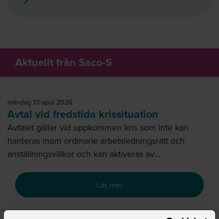
Aktuellt från Saco-S
måndag 13 april 2026
Avtal vid fredstida krissituation
Avtalet gäller vid uppkommen kris som inte kan
hanteras inom ordinarie arbetsledningsrätt och
anställningsvillkor och kan aktiveras av
Arbetsgivarverkets styrelse efter begäran från
arbetsgivaren.
Avtal vid fredstida krissituat
Läs mer