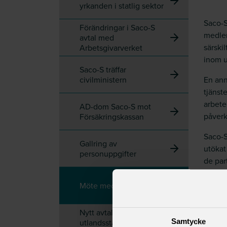
yrkanden i statlig sektor
Saco-S
Förändringar i Saco-S
medlem
avtal med
särski
Arbetsgivarverket
inom u
Saco-S träffar
civilministern
En ann
tjänste
arbete
AD-dom Saco-S mot
påverka
Försäkringskassan
Saco-S
Gallring av
utökat
personuppgifter
de pa
avtals
Möte med civilministern
Nytt avtal för
Samtycke
utlandsstationerade