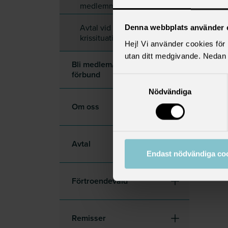
medlemmar
Avtal vid fredstida
Denna webbplats använder 
krissituation
Hej! Vi använder cookies för b
utan ditt medgivande. Nedan 
Bli medlem/Hitta ditt
förbund
Samtyckesval
Nödvändiga
Om oss
Avtal
Endast nödvändiga co
Förtroendevald
Remisser