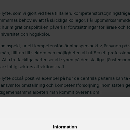
 lyfte, som vi gjort vid flera tillfällen, kompetensförsörjningsfråg
marnas behov av att få skickliga kollegor. I år uppmärksammade
lt hur migrationspolitiken påverkar förutsättningar för lärare och f
niversitet och högskolor.
an aspekt, ur ett kompetensförsörjningsperspektiv, är synen på s
män, tilliten till sektorn och möjligheten att utföra ett professione
. Alla tre fackliga parter ser att synen på den statliga tjänsteman
r statlig sektors attraktionskraft.
 lyfte också positiva exempel på hur de centrala parterna kan ta 
 ansvar för omställning och kompetensförsörjning inom staten 
rtsgemensamma arbeten man kommit överens om i
förhandlingarna 2025.
Information