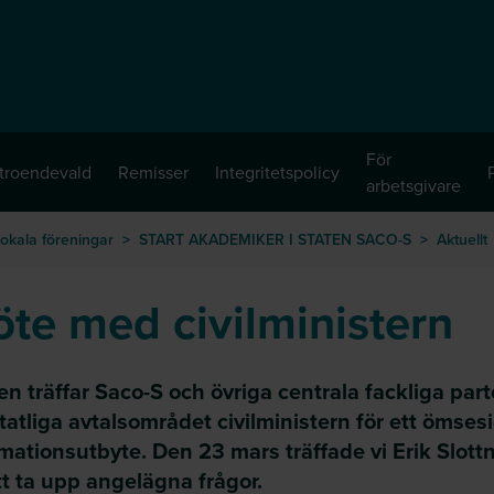
För
troendevald
Remisser
Integritetspolicy
arbetsgivare
okala föreningar
>
START AKADEMIKER I STATEN SACO-S
>
Aktuellt
te med civilministern
en träffar Saco-S och övriga centrala fackliga part
tatliga avtalsområdet civilministern för ett ömsesi
mationsutbyte. Den 23 mars träffade vi Erik Slott
tt ta upp angelägna frågor.