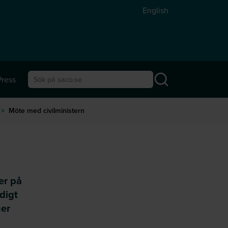
English
Press
Sök på saco.se
>
Möte med civilministern
er på
digt
ner