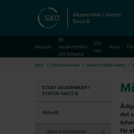
Hoppa till huvudinnehåll
Akademiker i staten
Saco-S
Bli
Om
Aktuellt
medlem/Hitta
Avtal
För
oss
ditt förbund
Start
>
Förtroendevald
>
Lokalt fackligt arbete
>
L
Mö
START AKADEMIKER I
STATEN SACO-S
Årlig
Aktuellt
det s
infor
för a
Saco-S överlämnar