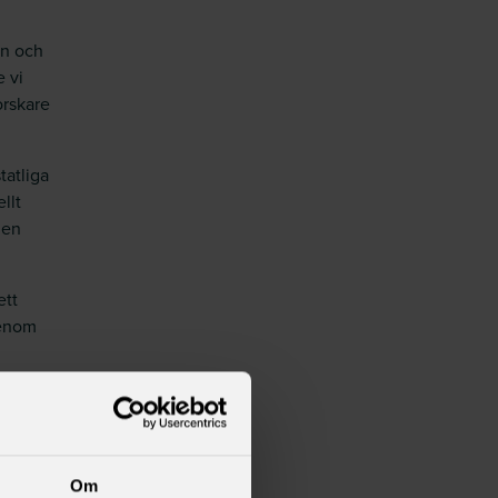
an och
 vi
orskare
tatliga
llt
nen
ett
genom
Om