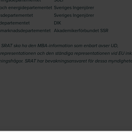
- och energidepartementet
Sveriges Ingenjörer
gsdepartementet
Sveriges Ingenjörer
rdepartementet
DIK
smarknadsdepartementet
Akademikerförbundet SSR
 SRAT ska ha den MBA-information som enbart avser UD,
srepresentationen och den ständiga representationen vid EU ink
ttningsfrågor. SRAT har bevakningsansvaret för dessa myndighete