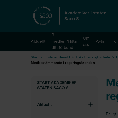
Hoppa till huvudinnehåll
Akademiker i staten
Saco-S
Bli
Om
Aktuellt
medlem/Hitta
Avtal
För
oss
ditt förbund
Start
>
Förtroendevald
>
Lokalt fackligt arbete
>
L
Medbestämmande i regeringsärenden
M
START AKADEMIKER I
STATEN SACO-S
re
Aktuellt
Enligt