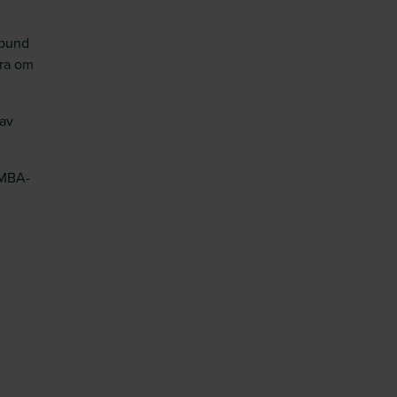
rbund
öra om
 av
 MBA-