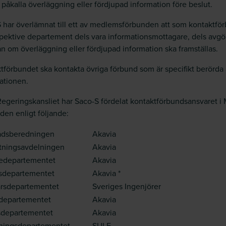
tt påkalla överläggning eller fördjupad information före beslut.
 har överlämnat till ett av medlemsförbunden att som kontaktfö
spektive departement dels vara informationsmottagare, dels avg
n om överläggning eller fördjupad information ska framställas.
tförbundet ska kontakta övriga förbund som är specifikt berörda
ationen.
egeringskansliet har Saco-S fördelat kontaktförbundsansvaret i
den enligt följande:
rådsberedningen
Akavia
ltningsavdelningen
Akavia
tiedepartementet
Akavia
esdepartementet
Akavia *
arsdepartementet
Sveriges Ingenjörer
ldepartementet
Akavia
sdepartementet
Akavia
dningsdepartementet
SULF