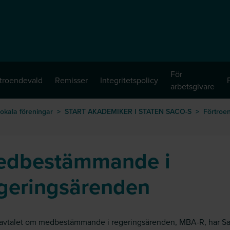
För
troendevald
Remisser
Integritetspolicy
arbetsgivare
okala föreningar
>
START AKADEMIKER I STATEN SACO-S
>
Förtroe
edbestämmande i
geringsärenden
 avtalet om medbestämmande i regeringsärenden, MBA-R, har S