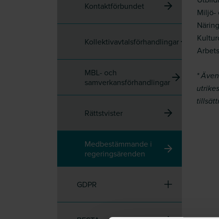
Kontaktförbundet
Miljö
Närin
Kultu
Kollektivavtalsförhandlingar
Arbet
MBL- och
* Även
samverkansförhandlingar
utrike
tillsä
Rättstvister
Medbestämmande i
regeringsärenden
GDPR