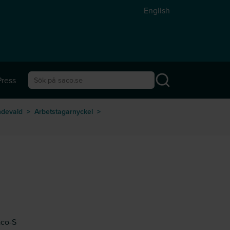
English
Press
Sök på saco.se
ndevald
>
Arbetstagarnyckel
>
aco-S