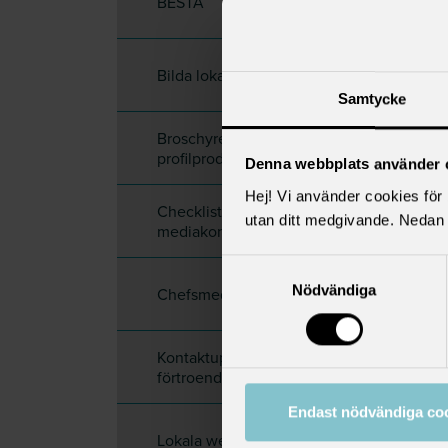
BESTA
Bilda lokalförening
Samtycke
Broschyrer och
profilprodukter
Denna webbplats använder 
Hej! Vi använder cookies för b
Checklista för
utan ditt medgivande. Nedan 
mediakontakter
Samtyckesval
Nödvändiga
Chefsmedlemmar
Kontaktuppgifter till
förtroendevalda
Endast nödvändiga co
Lokala webbplatser