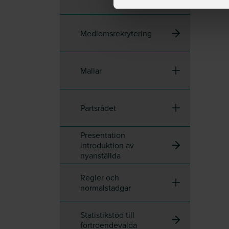
Medlemsrekrytering
Mallar
Partsrådet
Presentation
introduktion av
nyanställda
Regler och
normalstadgar
Statistikstöd till
förtroendevalda