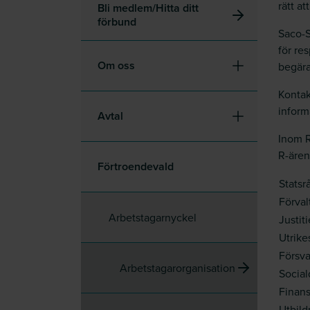
rätt a
Bli medlem/Hitta ditt
förbund
Saco-S
för re
Om oss
begära
Kontak
inform
Avtal
Inom R
R-ären
Förtroendevald
Stats
Förva
Arbetstagarnyckel
Justi
Utrik
Försv
Arbetstagarorganisation
Socia
Finan
Utbil