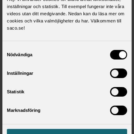
Förutom detta har förbunden inom Saco-S
inställningar och statistik. Till exempel fungerar inte våra
ytterligare stöd till sina kontaktmyndigheter,
videos utan ditt medgivande. Nedan kan du läsa mer om
du hittar det på respektive förbunds
cookies och vilka valmöjligheter du har. Välkommen till
hemsida.
saco.se!
Utbildningsmaterial:
Samtyckesval
PP-presentation – Presentation av det partsgemensamma
Nödvändiga
stödmaterialet
PP-presentation – Lönesättande samtal
Inställningar
Film - Hur förbereder du dig inför ditt lönesättande samtal
Statistik
Marknadsföring