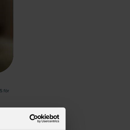
S för
ed
sioner,