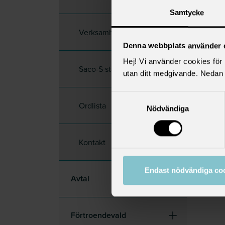
akadem
Samtycke
Här hit
Verksamhetsplan 2026
Denna webbplats använder 
Du som
Hej! Vi använder cookies för b
omfatt
Saco-S stadgar
utan ditt medgivande. Nedan 
beteck
Här hi
Samtyckesval
Ordlista
Nödvändiga
Saco-S
anteck
partsr
Kontakt
med fö
samba
Endast nödvändiga co
Avtal
Här hi
Förtroendevald