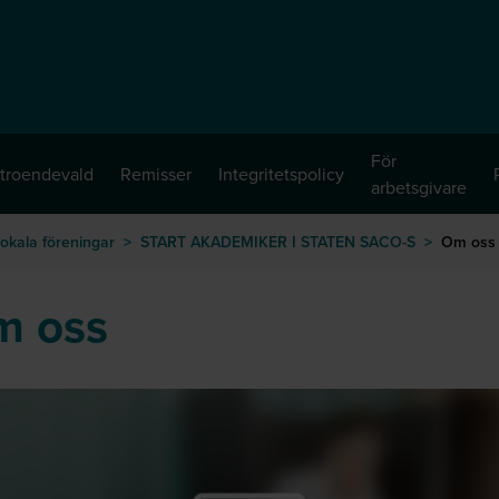
För
troendevald
Remisser
Integritetspolicy
arbetsgivare
okala föreningar
>
START AKADEMIKER I STATEN SACO-S
>
Om oss
m oss