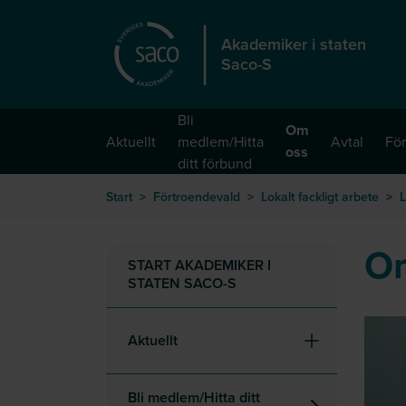
Hoppa till huvudinnehåll
Akademiker i staten
Saco-S
Bli
Om
Aktuellt
medlem/Hitta
Avtal
För
oss
ditt förbund
Start
>
Förtroendevald
>
Lokalt fackligt arbete
>
L
O
START AKADEMIKER I
STATEN SACO-S
Aktuellt
Bli medlem/Hitta ditt