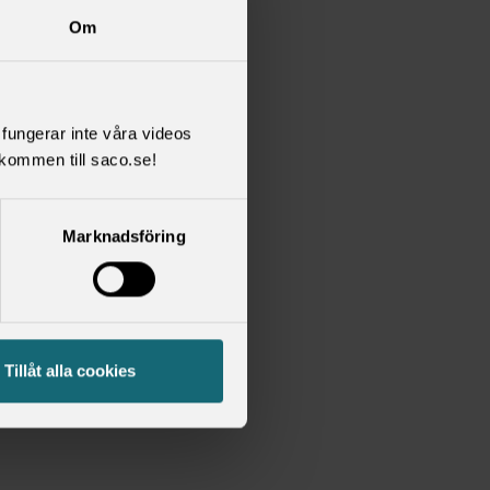
Om
ten
l fungerar inte våra videos
S
kommen till saco.se!
n.
Marknadsföring
k, vår
nen kan
eller i
Tillåt alla cookies