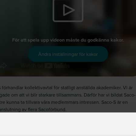
För att spela upp videon måste du godkänna kakor.
Ändra inställningar för kakor
 förhandlar kollektivavtal för statligt anställda akademiker. Vi är
gade om att vi blir starkare tillsammans. Därför har vi bildat Saco-
ttre kunna ta tillvara våra medlemmars intressen. Saco-S är en
slutning av flera Sacoförbund.
mmans företräder vi närmare 94 500 akademiker. Vi förhandlar m
givarverket och tecknar kollektivavtal om till exempel löner, pen
r och föräldra­ledighet. Avtalen gäller för alla statligt anställda