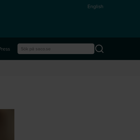
English
Press
Sök på saco.se