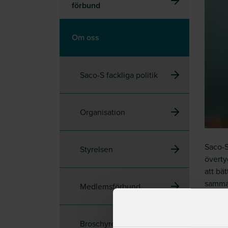
förbund
Om oss
Saco-S fackliga politik
Organisation
Saco-S
Styrelsen
överty
att bä
samman
Medlemsförbund
Tillsa
Arbets
Broschyrer
semeste