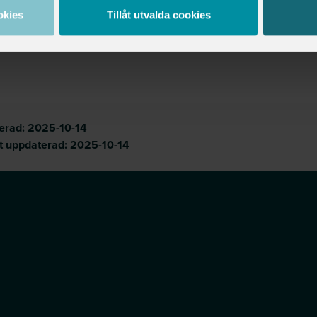
okies
Tillåt utvalda cookies
cerad:
2025-10-14
t uppdaterad:
2025-10-14