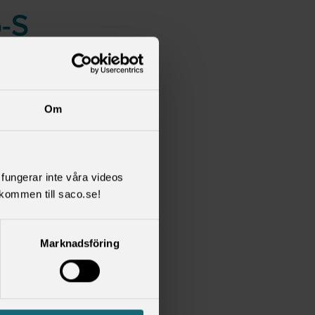
o-S
Om
l fungerar inte våra videos
kommen till saco.se!
Marknadsföring