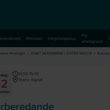
För
troendevald
Remisser
Integritetspolicy
arbetsgivare
okala föreningar
>
START AKADEMIKER I STATEN SACO-S
>
Kalenda
13:00–15:00
sdag
02
Teams, digitalt
ember
rberedande