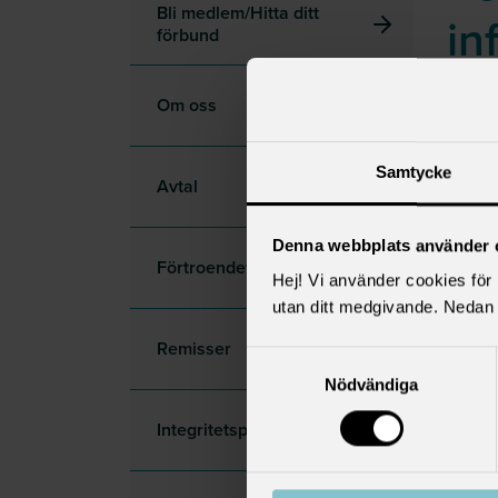
Bli medlem/Hitta ditt
in
förbund
re
Om oss
Samtycke
Avtal
Denna webbplats använder 
Förtroendevald
Hej! Vi använder cookies för b
utan ditt medgivande. Nedan 
Remisser
Samtyckesval
Nödvändiga
Integritetspolicy