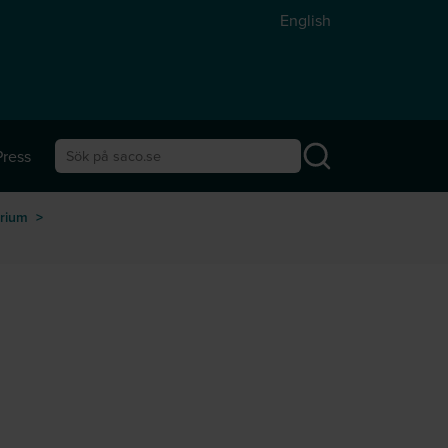
English
Press
Sök på saco.se
rium
>