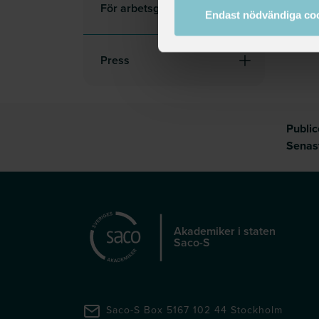
För arbetsgivare
Endast nödvändiga co
Press
Publi
Senas
Akademiker i staten
Saco-S
Saco-S Box 5167 102 44 Stockholm