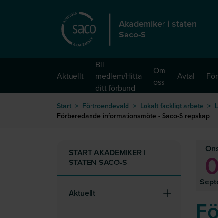
Hoppa till huvudinnehåll
Akademiker i staten
Saco-S
Bli
Om
Aktuellt
medlem/Hitta
Avtal
För
oss
ditt förbund
Start
>
Förtroendevald
>
Lokalt fackligt arbete
>
L
Förberedande informationsmöte - Saco-S repskap
On
START AKADEMIKER I
STATEN SACO-S
Sept
Aktuellt
Fö