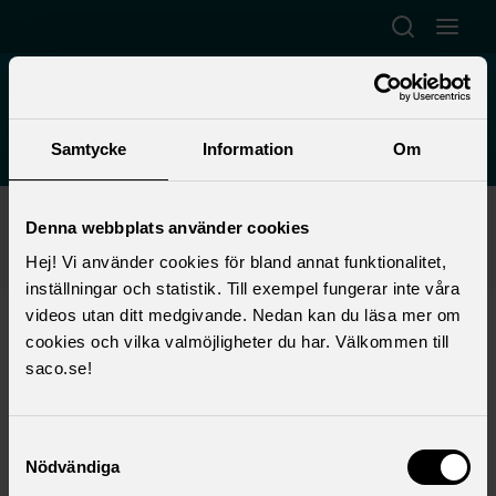
Hoppa till huvudinnehåll
Öppna sök
Öppna
English
Akademiker i staten
Saco-S
Samtycke
Information
Om
Start
>
Förtroendevald
>
Lokalt fackligt arbete
>
Denna webbplats använder cookies
Lokala föreningar
>
START AKADEMIKER I STATEN SACO-S
>
Om oss
>
Ordlista
>
Ombudsman
Hej! Vi använder cookies för bland annat funktionalitet,
inställningar och statistik. Till exempel fungerar inte våra
Ombudsman/Förhandlare
videos utan ditt medgivande. Nedan kan du läsa mer om
cookies och vilka valmöjligheter du har. Välkommen till
saco.se!
En ombudsman/förhandlare är en person som
är specialist i arbetsrätt och arbetar på ett
fackförbund.
Samtyckesval
Nödvändiga