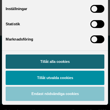
Inställningar
Publicerad:
2019-02-28
Statistik
Senast uppdaterad:
2025-06-03
Marknadsföring
Akademiker i staten
Saco-S
Tillåt alla cookies
Tillåt utvalda cookies
Saco-S Box 5167 102 44 Stockholm
info@saco-s.se
Endast nödvändiga cookies