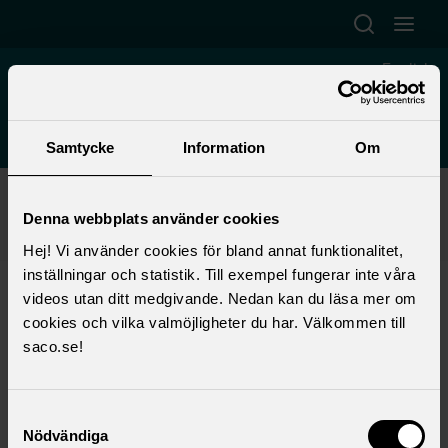
Hoppa till huvudinnehåll
Öppna sök
Öppna
English
Akademiker i staten
Saco-S
Samtycke
Information
Om
Start
>
Förtroendevald
>
Lokalt fackligt arbete
>
Lokala föreningar
>
START AKADEMIKER I STATEN SACO-S
>
Denna webbplats använder cookies
Om oss
>
Ordlista
>
Centrala parter
Hej! Vi använder cookies för bland annat funktionalitet,
inställningar och statistik. Till exempel fungerar inte våra
Centrala parter
videos utan ditt medgivande. Nedan kan du läsa mer om
cookies och vilka valmöjligheter du har. Välkommen till
Representanter för arbetstagare eller
saco.se!
arbetsgivare som företräder medlemmarna på
riksnivå. Saco-S är en central part som
Samtyckesval
företräder arbetstagare inom staten.
Nödvändiga