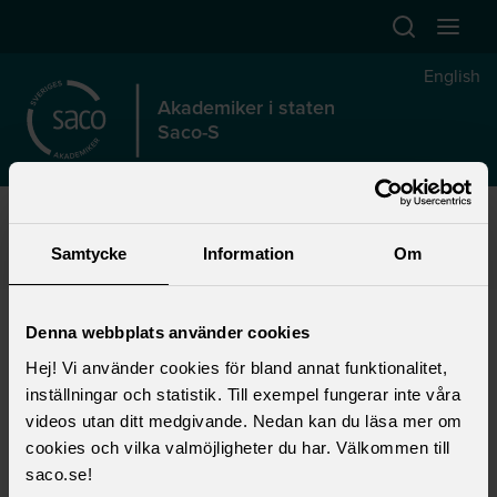
Hoppa till huvudinnehåll
Öppna sök
Öppna
English
Akademiker i staten
Saco-S
Start
>
Förtroendevald
>
Lokalt fackligt arbete
>
Lokala föreningar
>
START AKADEMIKER I STATEN SACO-S
>
Samtycke
Information
Om
Om oss
>
Ordlista
>
Affärsverk
Affärsverk
Denna webbplats använder cookies
Hej! Vi använder cookies för bland annat funktionalitet,
I Sverige har vi tre affärsverk: Luftfartsverket,
inställningar och statistik. Till exempel fungerar inte våra
Sjöfartsverket och Svenska kraftnät.
videos utan ditt medgivande. Nedan kan du läsa mer om
Utmärkande för affärsverken är att de
cookies och vilka valmöjligheter du har. Välkommen till
bedriver både affärsverksamhet och
saco.se!