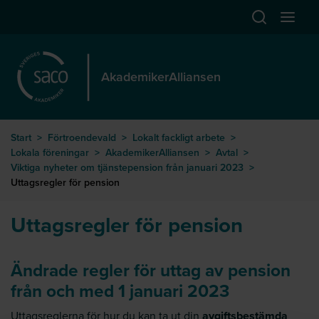
Hoppa till huvudinnehåll
Öppna sök
Öppna
AkademikerAlliansen
Start
>
Förtroendevald
>
Lokalt fackligt arbete
>
Lokala föreningar
>
AkademikerAlliansen
>
Avtal
>
Viktiga nyheter om tjänstepension från januari 2023
>
Uttagsregler för pension
Uttagsregler för pension
Ändrade regler för uttag av pension
från och med 1 januari 2023
Uttagsreglerna för hur du kan ta ut din
avgiftsbestämda